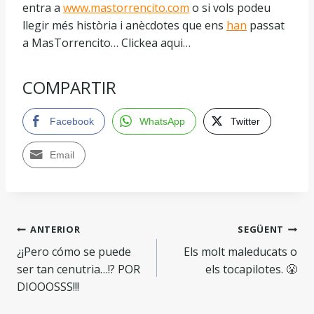
entra a
www.mastorrencito.com
o si vols podeu
llegir més història i anècdotes que ens
han
passat
a MasTorrencito… Clickea aqui…
COMPARTIR
Facebook
WhatsApp
Twitter
Email
ANTERIOR
SEGÜENT
¿¡Pero cómo se puede
Els molt maleducats o
ser tan cenutria…!? POR
els tocapilotes. 😤
DIOOOSSS!!!