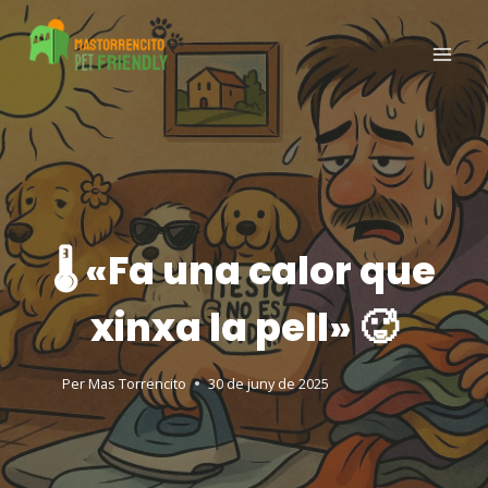
🌡️ «Fa una calor que
xinxa la pell» 🥵
Per
Mas Torrencito
30 de juny de 2025