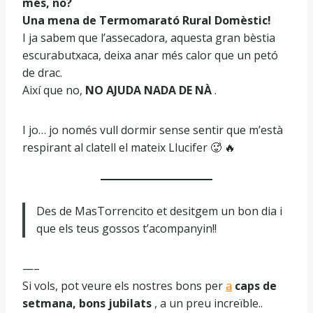
més, no?
Una mena de Termomarató Rural Domèstic!
I ja sabem que l’assecadora, aquesta gran bèstia
escurabutxaca, deixa anar més calor que un petó
de drac.
Així que no,
NO AJUDA NADA DE NÀ
.
I jo… jo només vull dormir sense sentir que m’està
respirant al clatell el mateix Llucifer 🥵 🔥
Des de MasTorrencito et desitgem un bon dia i
que els teus gossos t’acompanyin!!
—–
Si vols, pot veure els nostres bons per
a
caps de
setmana, bons jubilats
, a un preu increïble..