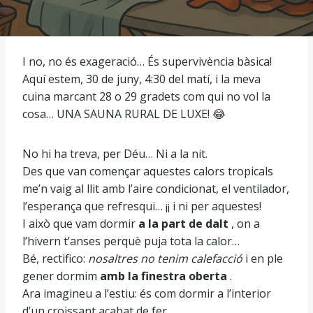
I no, no és exageració… És supervivència bàsica!
Aquí estem, 30 de juny, 4:30 del matí, i la meva
cuina marcant 28 o 29 gradets com qui no vol la
cosa… UNA SAUNA RURAL DE LUXE! 😂
No hi ha treva, per Déu… Ni a la nit.
Des que van començar aquestes calors tropicals
me’n vaig al llit amb l’aire condicionat, el ventilador,
l’esperança que refresqui… ¡¡ i ni per aquestes!
I això que vam dormir
a la part de dalt
, on a
l’hivern t’anses perquè puja tota la calor…
Bé, rectifico:
nosaltres no tenim calefacció
i en ple
gener dormim
amb la finestra oberta
.
Ara imagineu a l’estiu: és com dormir a l’interior
d’un croissant acabat de fer.