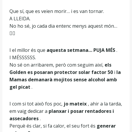
Que sí, que es veien morir… i es van tornar.
A LLEIDA.
No ho sé, jo cada dia entenc menys aquest món…
🤷‍♂️
I el millor és que
aquesta setmana… PUJA MÉS
.
I MÉSSSSSS.
No sé on arribarem, però com seguim així,
els
Golden es posaran protector solar factor 50
i
la
Mamas demanarà mojitos sense alcohol amb
gel picat
.
I com si tot això fos poc,
jo mateix
, ahir a la tarda,
em vaig dedicar a
planxar i posar rentadores i
assecadores
.
Perquè és clar, si fa calor, el seu fort és
generar