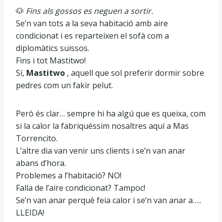
🐶
Fins als gossos es neguen a sortir.
Se’n van tots a la seva habitació amb aire
condicionat i es reparteixen el sofà com a
diplomàtics suïssos.
Fins i tot Mastitwo!
Sí,
Mastitwo
, aquell que sol preferir dormir sobre
pedres com un fakir pelut.
Però és clar… sempre hi ha algú que es queixa, com
si la calor la fabriquéssim nosaltres aquí a Mas
Torrencito.
L’altre dia van venir uns clients i se’n van anar
abans d’hora.
Problemes a l’habitació? NO!
Falla de l’aire condicionat? Tampoc!
Se’n van anar perquè feia calor i se’n van anar a…..
LLEIDA!