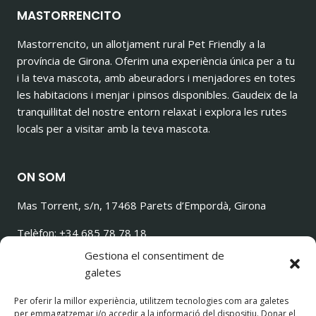
MASTORRENCITO
Mastorrencito, un allotjament rural Pet Friendly a la
província de Girona. Oferim una experiència única per a tu
i la teva mascota, amb abeuradors i menjadores en totes
les habitacions i menjar i pinsos disponibles. Gaudeix de la
tranquil·litat del nostre entorn relaxat i explora les rutes
locals per a visitar amb la teva mascota.
ON SOM
Mas Torrent, s/n, 17468 Parets d’Empordà, Girona
Telèfon: +34 685 78 78 18
ilovetorrencito@gmail.com
Gestiona el consentiment de
galetes
Per oferir la millor experiència, utilitzem tecnologies com ara galetes
per emmagatzemar i/o accedir a la informació del dispositiu. Donar el