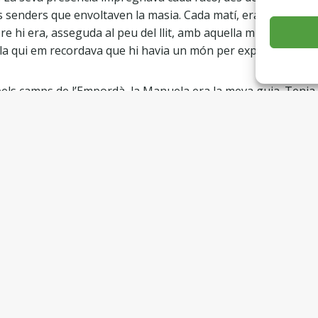
s senders que envoltaven la masia. Cada matí, era la primera
pre hi era, asseguda al peu del llit, amb aquella mirada que de
lla qui em recordava que hi havia un món per explorar, per g
s camps de l’Empordà, la Manuela era la meva guia. Tenia 
o, en el meu tràfec quotidià, passava per alt: el murmuri del 
 amb una forma curiosa, el so d’un rierol proper. Era com si 
ra arribar a cap destí, sinó gaudir del trajecte.