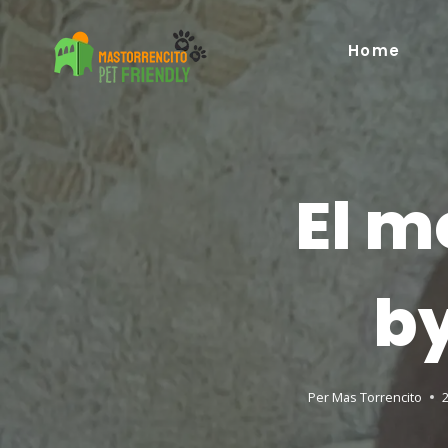
Home
El m
by
Per
Mas Torrencito