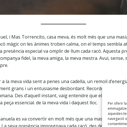
el, i Mas Torrencito, casa meva, és molt més que una masia
acó màgic on les ànimes troben calma, on el temps sembla at
a presència especial va omplir de llum cada racó. Aquesta pr
ompanya fidel, la meva amiga, la meva mestra. Avui, sense,
pre.
 a la meva vida sent a penes una cadella, un remolí d’energi
nt grans i un entusiasme desbordant. Recordo el primer di
mana. Des d’aquell instant, vaig entendre que ella no seri
peça essencial. de la meva vida i daquest lloc.
Per oferir l
emmagatzema
aquestes t
anuela es va convertir en molt més que una mascota. Es va t
navegació o 
consentimen
 La seva presència impregnava cada racó, des del zaguà fins 