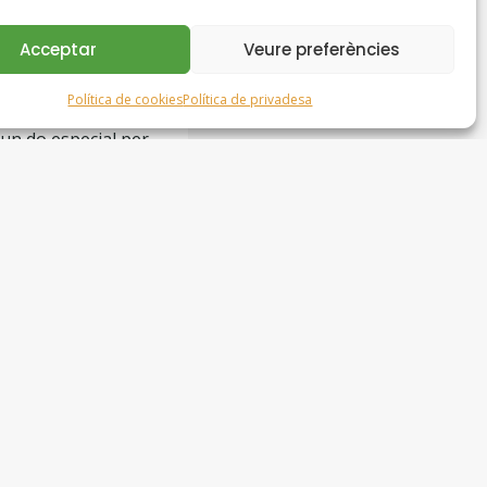
 a aixecar-se. En
Acceptar
Veure preferències
ia: «Vinga, el dia
audir-ne.
Política de cookies
Política de privadesa
un do especial per
vent entre les
ella entengués que