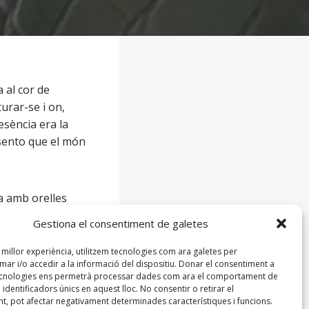
 al cor de
urar-se i on,
esència era la
 sento que el món
a amb orelles
a que va trepitjar
Gestiona el consentiment de galetes
a només una
a millor experiència, utilitzem tecnologies com ara galetes per
r i/o accedir a la informació del dispositiu. Donar el consentiment a
ecnologies ens permetrà processar dades com ara el comportament de
ornar el cor latent
identificadors únics en aquest lloc. No consentir o retirar el
t, pot afectar negativament determinades característiques i funcions.
als jardins, des de