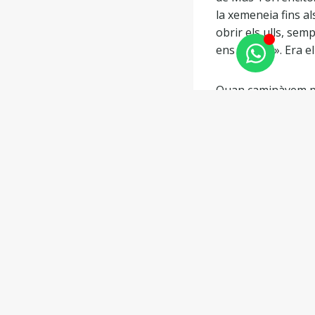
la xemeneia fins al
obrir els ulls, sem
ens espera». Era e
Quan caminàvem pel
assenyalar el que j
oliveres, un núvol
allò important no e