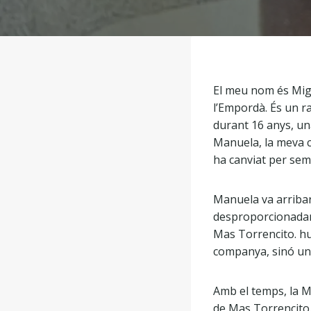
El meu nom és Migu
l’Empordà. És un r
durant 16 anys, un
Manuela, la meva c
ha canviat per sem
Manuela va arribar
desproporcionadame
Mas Torrencito. hu
companya, sinó una 
Amb el temps, la M
de Mas Torrencito.