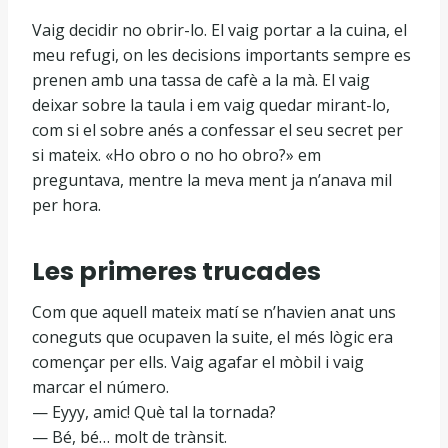
Vaig decidir no obrir-lo. El vaig portar a la cuina, el
meu refugi, on les decisions importants sempre es
prenen amb una tassa de cafè a la mà. El vaig
deixar sobre la taula i em vaig quedar mirant-lo,
com si el sobre anés a confessar el seu secret per
si mateix. «Ho obro o no ho obro?» em
preguntava, mentre la meva ment ja n’anava mil
per hora.
Les primeres trucades
Com que aquell mateix matí se n’havien anat uns
coneguts que ocupaven la suite, el més lògic era
començar per ells. Vaig agafar el mòbil i vaig
marcar el número.
— Eyyy, amic! Què tal la tornada?
— Bé, bé… molt de trànsit.