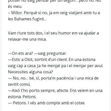
potser ho vaig pensar per un segon… però no. No
és meu.
– Millor. Perquè si no, ja em veig viatjant amb tu a
les Bahames fugint…
Vam riure tots dos, i el seu humor em va ajudar a
relaxar-me una mica.
—On ets ara? —vaig preguntar.
—Estic a Olot, sortint d’un client. En una estona
vaig cap a casa. Ja he menjat pa i el menjar per avui.
Necessites alguna cosa?
— No, no… bé, sí, porta’m paciència i una mica de
sentit comú.
—Això t’ho porto sempre, afecte. Ens veiem en una
estona. Petons.
— Petons. I vés amb compte amb el cotxe.