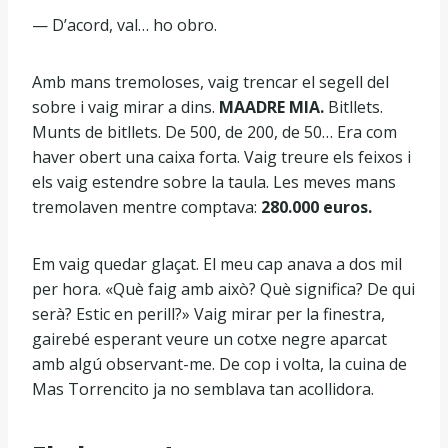
— D’acord, val… ho obro.
Amb mans tremoloses, vaig trencar el segell del
sobre i vaig mirar a dins.
MAADRE MIA.
Bitllets.
Munts de bitllets. De 500, de 200, de 50… Era com
haver obert una caixa forta. Vaig treure els feixos i
els vaig estendre sobre la taula. Les meves mans
tremolaven mentre comptava:
280.000 euros.
Em vaig quedar glaçat. El meu cap anava a dos mil
per hora. «Què faig amb això? Què significa? De qui
serà? Estic en perill?» Vaig mirar per la finestra,
gairebé esperant veure un cotxe negre aparcat
amb algú observant-me. De cop i volta, la cuina de
Mas Torrencito ja no semblava tan acollidora.