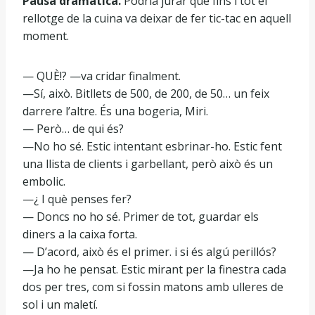
Pausa dramàtica.
Podria jurar que fins i tot el
rellotge de la cuina va deixar de fer tic-tac en aquell
moment.
— QUÈ!? —va cridar finalment.
—Sí, això. Bitllets de 500, de 200, de 50… un feix
darrere l’altre. És una bogeria, Miri.
— Però… de qui és?
—No ho sé. Estic intentant esbrinar-ho. Estic fent
una llista de clients i garbellant, però això és un
embolic.
—¿ I què penses fer?
— Doncs no ho sé. Primer de tot, guardar els
diners a la caixa forta.
— D’acord, això és el primer. i si és algú perillós?
—Ja ho he pensat. Estic mirant per la finestra cada
dos per tres, com si fossin matons amb ulleres de
sol i un maletí.