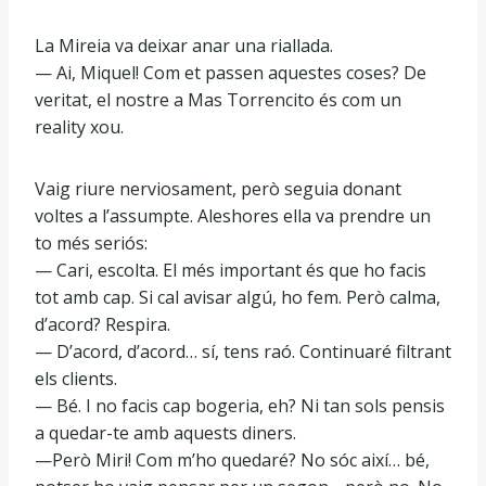
La Mireia va deixar anar una riallada.
— Ai, Miquel! Com et passen aquestes coses? De
veritat, el nostre a Mas Torrencito és com un
reality xou.
Vaig riure nerviosament, però seguia donant
voltes a l’assumpte. Aleshores ella va prendre un
to més seriós:
— Cari, escolta. El més important és que ho facis
tot amb cap. Si cal avisar algú, ho fem. Però calma,
d’acord? Respira.
— D’acord, d’acord… sí, tens raó. Continuaré filtrant
els clients.
— Bé. I no facis cap bogeria, eh? Ni tan sols pensis
a quedar-te amb aquests diners.
—Però Miri! Com m’ho quedaré? No sóc així… bé,