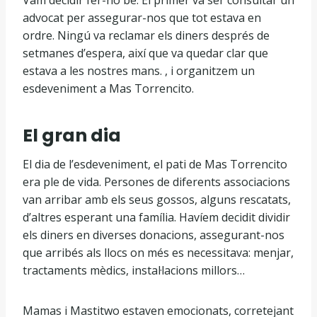
Vam decidir fer-ho bé. El primer va ser consultar un
advocat per assegurar-nos que tot estava en
ordre. Ningú va reclamar els diners després de
setmanes d’espera, així que va quedar clar que
estava a les nostres mans. , i organitzem un
esdeveniment a Mas Torrencito.
El gran dia
El dia de l’esdeveniment, el pati de Mas Torrencito
era ple de vida. Persones de diferents associacions
van arribar amb els seus gossos, alguns rescatats,
d’altres esperant una família. Havíem decidit dividir
els diners en diverses donacions, assegurant-nos
que arribés als llocs on més es necessitava: menjar,
tractaments mèdics, instal·lacions millors…
Mamas i Mastitwo estaven emocionats, corretejant