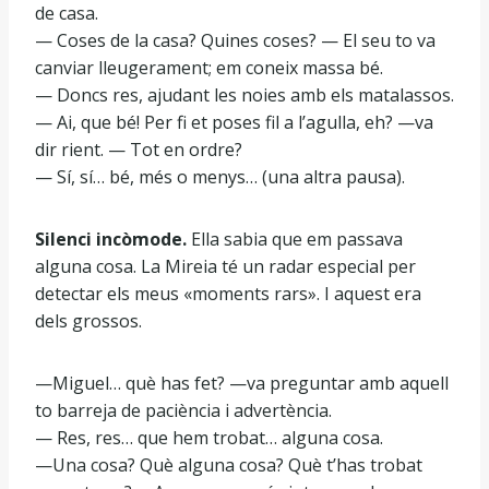
de casa.
— Coses de la casa? Quines coses? — El seu to va
canviar lleugerament; em coneix massa bé.
— Doncs res, ajudant les noies amb els matalassos.
— Ai, que bé! Per fi et poses fil a l’agulla, eh? —va
dir rient. — Tot en ordre?
— Sí, sí… bé, més o menys… (una altra pausa).
Silenci incòmode.
Ella sabia que em passava
alguna cosa. La Mireia té un radar especial per
detectar els meus «moments rars». I aquest era
dels grossos.
—Miguel… què has fet? —va preguntar amb aquell
to barreja de paciència i advertència.
— Res, res… que hem trobat… alguna cosa.
—Una cosa? Què alguna cosa? Què t’has trobat