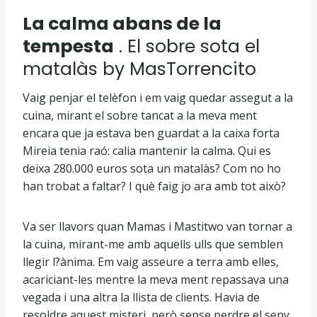
La calma abans de la
tempesta
. El sobre sota el
matalàs by MasTorrencito
Vaig penjar el telèfon i em vaig quedar assegut a la
cuina, mirant el sobre tancat a la meva ment
encara que ja estava ben guardat a la caixa forta
Mireia tenia raó: calia mantenir la calma. Qui es
deixa 280.000 euros sota un matalàs? Com no ho
han trobat a faltar? I què faig jo ara amb tot això?
Va ser llavors quan Mamas i Mastitwo van tornar a
la cuina, mirant-me amb aquells ulls que semblen
llegir l?ànima. Em vaig asseure a terra amb elles,
acariciant-les mentre la meva ment repassava una
vegada i una altra la llista de clients. Havia de
resoldre aquest misteri, però sense perdre el seny