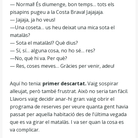
— Normal! És diumenge, bon temps… tots els
pisapins pugeu a la Costa Brava! Jajajaja.
— Jajaja, ja ho veus!
—Una coseta… us heu deixat una mica sota el
matalàs?
— Sota el matalàs!? Què dius?
— Sí, sí… alguna cosa, no ho sé… res?
—No, què hi va. Per què?
— Res, coses meves… Gràcies per venir, adeu!
Aquí ho tenia:
primer descartat.
Vaig sospirar
alleujat, però també frustrat. Això no seria tan fàcil.
Llavors vaig decidir anar-hi gran: vaig obrir el
programa de reserves per veure quanta gent havia
passat per aquella habitació des de l’última vegada
que es va girar el matalàs. I va ser quan la cosa es
va complicar.