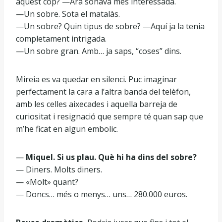
aquest cop? —Ara sonava més interessada.
—Un sobre. Sota el matalàs.
—Un sobre? Quin tipus de sobre? —Aquí ja la tenia
completament intrigada.
—Un sobre gran. Amb… ja saps, “coses” dins.
Mireia es va quedar en silenci. Puc imaginar
perfectament la cara a l’altra banda del telèfon,
amb les celles aixecades i aquella barreja de
curiositat i resignació que sempre té quan sap que
m’he ficat en algun embolic.
—
Miquel. Si us plau. Què hi ha dins del sobre?
— Diners. Molts diners.
— «Molt» quant?
— Doncs… més o menys… uns… 280.000 euros.