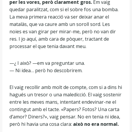
per les vores, però clarament gros.
Em vaig
quedar paralitzat, com si el sobre fos una bomba.
La meva primera reacció va ser deixar anar el
matalàs, que va caure amb un soroll sord. Les
noies es van girar per mirar-me, però no van dir
res. I jo aquí, amb cara de pòquer, tractant de
processar el que tenia davant meu.
—¿ I això? —em va preguntar una.
— Ni idea… però ho descobrirem.
El vaig recollir amb molt de compte, com si a dins hi
hagués un tresor o una maledicció. El vaig sostenir
entre les meves mans, intentant endevinar-ne el
contingut amb el tacte. «Papers? Fotos? Una carta
d’amor? Diners?», vaig pensar. No en tenia ni idea,
però hi havia una cosa clara:
això no era normal.