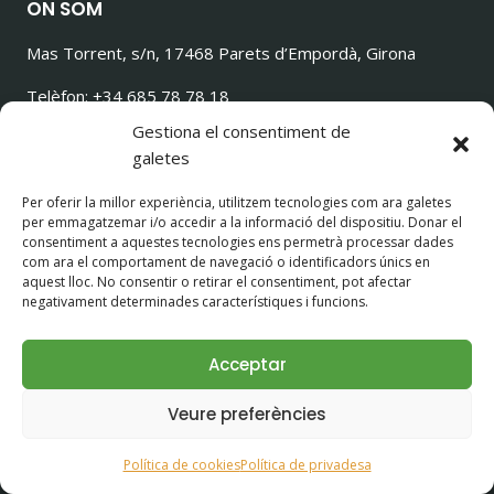
ON SOM
Mas Torrent, s/n, 17468 Parets d’Empordà, Girona
Telèfon: +34 685 78 78 18
ilovetorrencito@gmail.com
Gestiona el consentiment de
galetes
Per oferir la millor experiència, utilitzem tecnologies com ara galetes
per emmagatzemar i/o accedir a la informació del dispositiu. Donar el
SEGUEIX-NOS!
consentiment a aquestes tecnologies ens permetrà processar dades
com ara el comportament de navegació o identificadors únics en
aquest lloc. No consentir o retirar el consentiment, pot afectar
negativament determinades característiques i funcions.
Acceptar
© 2026 Casa Rural con Perros Girona - Mastorrencito
Veure preferències
Avís Legal
|
Política de Privacitat
Política de cookies
Política de privadesa