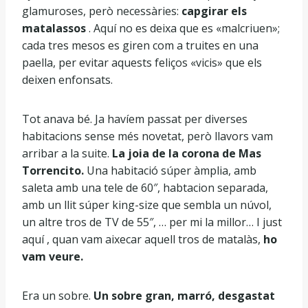
glamuroses, però necessàries:
capgirar els
matalassos
. Aquí no es deixa que es «malcriuen»;
cada tres mesos es giren com a truites en una
paella, per evitar aquests feliços «vicis» que els
deixen enfonsats.
Tot anava bé. Ja havíem passat per diverses
habitacions sense més novetat, però llavors vam
arribar a la suite.
La joia de la corona de Mas
Torrencito.
Una habitació súper àmplia, amb
saleta amb una tele de 60″, habtacion separada,
amb un llit súper king-size que sembla un núvol,
un altre tros de TV de 55″, … per mi la millor… I just
aquí , quan vam aixecar aquell tros de matalàs,
ho
vam veure.
Era un sobre.
Un sobre gran, marró, desgastat