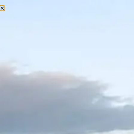
🖤 LA PÉRDIDA 🖤
Por
Mas Torrencito
14 de mayo de 2025