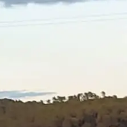
¿Y qué es perder a tu mascota?
Para mí, que no he tenido hijos (al menos que yo
sepa… 😅), perder a
Manuela
, Markos, Mastín,
Max,… fue, en una palabra:
DESGARRADOR.
Así, con mayúsculas. Porque
no era “solo una
mascota”
.
Era familia. Compañera. Parte de mi alma.
Y si no tienes animales, lo respeto.
Pero
no minimices el dolor de quien sí los tiene
.