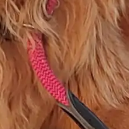
🔗 Escúchala aquí
Si has amado a un animal, te va a tocar el alma.
Y si no… tal vez te ayude a entendernos un poco
más. 🐾
Claro, aquí tienes la letra organizada en
estrofas
,
para que sea más fácil de leer y entender:
I built our home with bleeding hands
Laid each brick with love and plans
You were my light, my reason why
Now I just talk to an empty sky