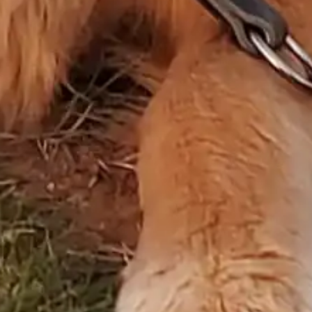
I’m still waiting at the door
Where your laughter lived before
Every night I whisper low
“Come back home, don’t let me go”
But silence is all I know
You wore your cap, I fixed your tie
Watched you chase your dreams and fly
I gave you wings, I stayed behind
But now you’re gone, and so is time
I’m still waiting at the door
Where your footsteps touched the floor
Even pain begins to fade
But the love, it always stayed
Still alone, still afraid