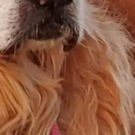
Vivimos viendo muertes todos los días en la tele.
Cientos de personas, en guerras, tragedias…
Y seguimos comiendo.
Nos hemos endurecido.
Nos hemos acostumbrado.
Pero
cuando pierdes a quien amas
—aunque
tenga cuatro patas—
…eso te rompe.
Te deja un silencio que grita cada día.
🎧 Ayer encontré esta canción.
Creada con IA. Todavía no se ha estrenado
oficialmente.
Pero ya es una joya.
Una canción que duele. Que dice todo sin
decirlo todo.