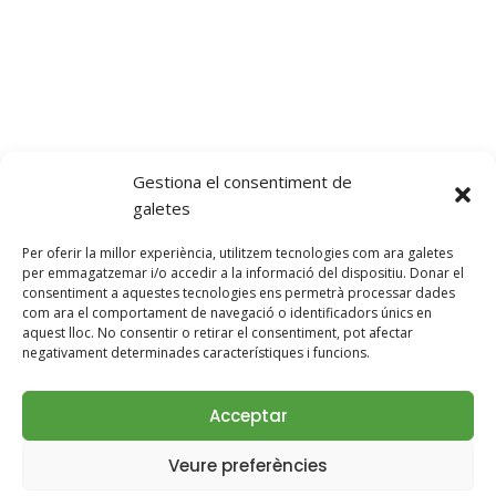
ON SOM
Mas Torrent, s/n, 17468 Parets d’Empordà, Girona
Telèfon: +34 685 78 78 18
ilovetorrencito@gmail.com
Gestiona el consentiment de
galetes
Per oferir la millor experiència, utilitzem tecnologies com ara galetes
per emmagatzemar i/o accedir a la informació del dispositiu. Donar el
SEGUEIX-NOS!
consentiment a aquestes tecnologies ens permetrà processar dades
com ara el comportament de navegació o identificadors únics en
aquest lloc. No consentir o retirar el consentiment, pot afectar
negativament determinades característiques i funcions.
Acceptar
© 2026 Casa Rural con Perros Girona - Mastorrencito
Veure preferències
Avís Legal
|
Política de Privacitat