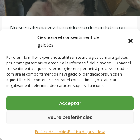
No sé si alguna vez han oído eso de «un lobo con
piel de cordero», pero lo que jamás imaginaría es
Gestiona el consentiment de
que alguien acusara a Maky de semejante cosa. De
galetes
cuando Maky se comió un rebaño by
Per oferir la millor experiència, utilitzem tecnologies com ara galetes
MasTorrencito
per emmagatzemar i/o accedir a la informació del dispositiu. Donar el
consentiment a aquestes tecnologies ens permetrà processar dades
com ara el comportament de navegació o identificadors únics en
Maky, el perro más tranquilo del mundo, casi un
aquest lloc. No consentir o retirar el consentiment, pot afectar
filósofo peludo… ¡Maky, el más manso de todos los
negativament determinades característiques i funcions.
mastines de la zona!
Acceptar
Pero ahí estaba yo, frente a un pastor con cara de
Veure preferències
tragedia griega, jurando y perjurando que Maky
había acabado con todo su rebaño. «Señor,
se lo
Política de cookies
Política de privadesa
juro por mi vida
, su perro me mató a dos ovejas»,