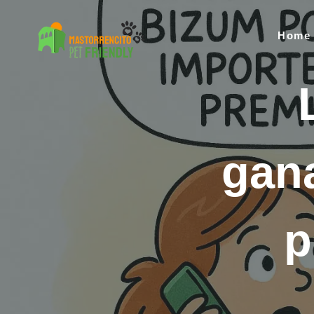
Home
L
gan
el