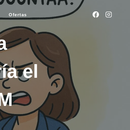
Ofertas
la
ería
ZUM