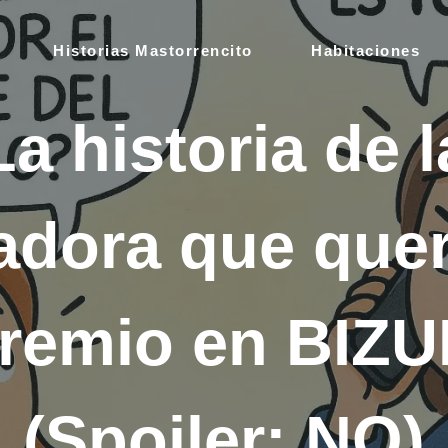
Historias Mastorrencito
Habitaciones
a historia de 
adora que qu
 premio en BI
(Spoiler: NO)