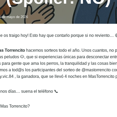
15 de mayo de 2026
ue os traigo hoy! Esto hay que contarlo porque si no revient
as Torrencito
hacemos sorteos todo el año. Unos cuantos, 
y tus peludos 🐶, que si experiencias únicas para desconecta
ensados para gente que ama los perros, la tranquilidad y la
rto hoy agradecemos a tod@s los participantes del sorteo d
felicitamos a @Vicky.vic.84 , la ganadora, que se llevó 4 noc
a este verano…
Per oferir l
nos días… suena el teléfono 📞
emmagatzema
aquestes t
navegació o 
 Mas Torrencito?
consentimen