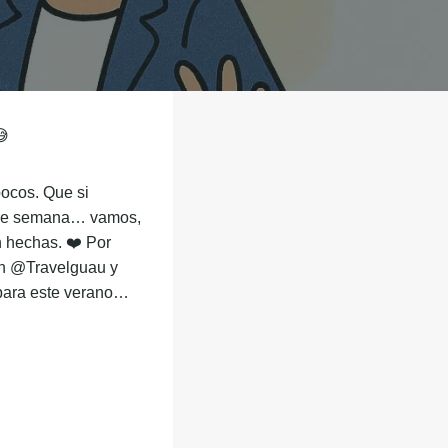
o… 😅
no pocos. Que si
r entre semana…
s cosas bien
e @mastorrencito
hes en
Gestiona el consentiment de galetes
a millor experiència, utilitzem tecnologies com ara galetes per
r i/o accedir a la informació del dispositiu. Donar el consentiment a
ecnologies ens permetrà processar dades com ara el comportament de
identificadors únics en aquest lloc. No consentir o retirar el
t, pot afectar negativament determinades característiques i funcions.