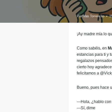
Por
Mas Torrencito
¡Ay madre mía lo q
Como sabéis, en
M
estancias para ti 
vamos, regalazos p
hechas. ❤️ Por cie
con @Travelguau y 
MasTorrencito par
Bueno, pues hace u
—Hola, ¿hablo con