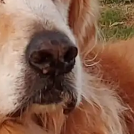
solo la punta del iceberg. Operando desde Irlanda,
un paraíso fiscal disfrazado de país europeo,
Booking evita pagar impuestos que sí nos crujen a
los demás. Este truquito les permite embolsarse
otro 10% que
ni tú, ni yo, ni el pobre hotel
podemos desgravar
. Así que, en realidad, se
llevan más del
27% de lo que pagas por noche
.
Más a más, si quieres estar arriba debes ponerte
en oferta para moviles, otro 10%, y si quieres más…
o estar en los primeros resultados, Reservas de
última hora, Ofertas de principio o final de año,
otro 10 o 20% de dto,… Sí, querido lector, más de
una cuarta parte de tu dinero desaparece en las
arcas de un gigante digital que no limpia
habitaciones, no cambia sábanas y no te pone ni
un mísero chocolatito en la almohada.