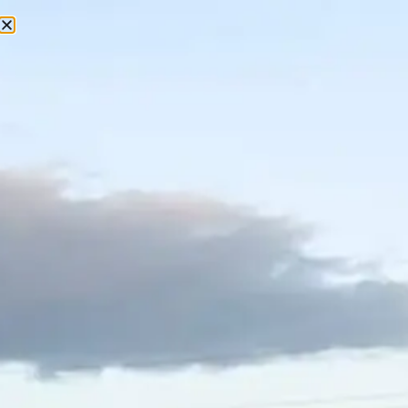
«La tiranía invisible
de Booking.com:
Cómo vendimos
nuestras almas por
un clic rápido» by
MasTorrencito