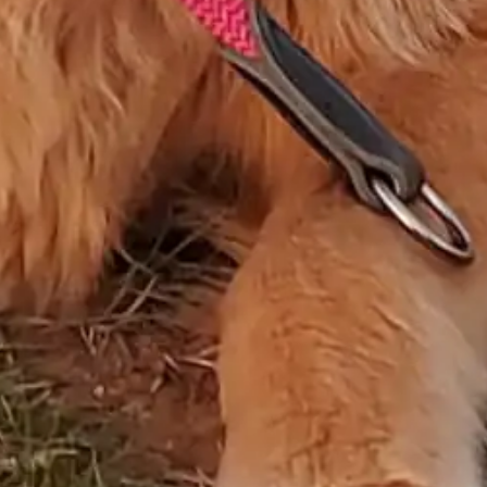
nuevo? Imposible. Más fácil sería que te toque la
lotería o que encuentres un unicornio
desayunando croissants en tu jardín. Booking no
premia la excelencia; Booking premia la
dependencia. Porque, claro, si no estás en su
plataforma,
no existes
. Es como el algoritmo de
Google, pero más cruel, porque aquí hablamos de
negocios que sangran euros con cada reserva.