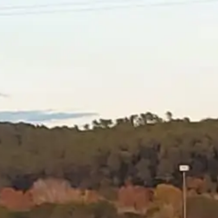
Por
Mas Torrencito
24 de diciembre de 2024
Hubo un tiempo, no tan lejano, en que los viajeros
del mundo sabían usar un teléfono para algo más
que subir selfies. Querías un hotel, ¿qué hacías? La
tiranía invisible de Booking.com
Llamabas directamente a MasTorrencito, hablabas
conmigo, que te contaba qué habitaciones estaban
disponibles, y hasta te ofrecía un descuento si eras
simpático. ¿Resultado? Una experiencia directa,
humana y sin intermediarios chupasangres. Pero
esa era otra era, casi mítica, porque ahora vivimos
bajo el yugo implacable de
Booking.com
, el
emperador absoluto del alojamiento global.