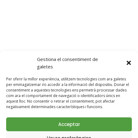
locals per a visitar amb la teva mascota.
ON SOM
Mas Torrent, s/n, 17468 Parets d’Empordà, Girona
Telèfon: +34 685 78 78 18
ilovetorrencito@gmail.com
Gestiona el consentiment de
galetes
Per oferir la millor experiència, utilitzem tecnologies com ara galetes
per emmagatzemar i/o accedir a la informació del dispositiu. Donar el
SEGUEIX-NOS!
consentiment a aquestes tecnologies ens permetrà processar dades
com ara el comportament de navegació o identificadors únics en
aquest lloc. No consentir o retirar el consentiment, pot afectar
negativament determinades característiques i funcions.
Acceptar
© 2026 Casa Rural con Perros Girona - Mastorrencito