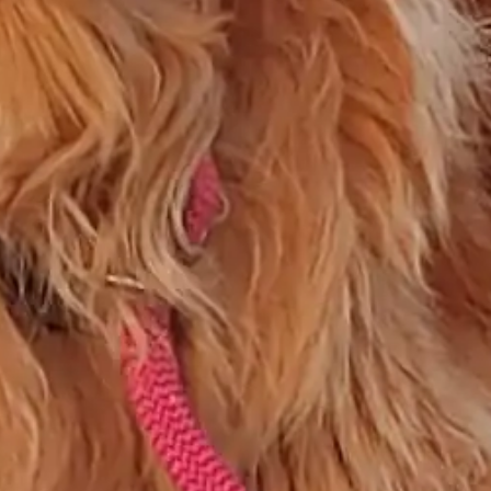
Pero ahí no termina el abuso. No, eso sería
demasiado simple. Booking, como buen déspota,
ha perfeccionado su maquinaria de control: los
comentarios de los clientes
. Ah, los
comentarios… Ese agujero negro donde la
objetividad y la justicia van a morir. Aquí tienes la
jugada: te hacen preguntas tan específicas que
hasta el cliente más feliz encuentra algo que
criticar. ¿Que el agua de la ducha no salía a la
temperatura exacta de sus sueños? Comentario
negativo. ¿Que el vecino roncaba? También culpa
tuya. ¿Que no les gustó el color del césped? Pues
nada, un 7.
Y así, tu puntuación baja como una piedra en el
agua.
Tienes un 8,8 con 20 dieces seguidos
, pero
basta con un solitario 7, como una puñalada
traicionera, para que caigas al 8,7. ¿Subir de