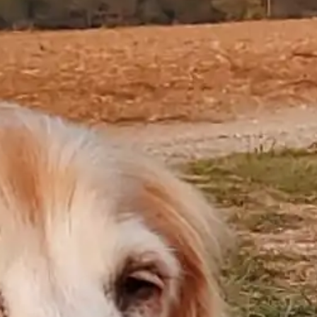
Booking no es simplemente una plataforma; es un
dios todopoderoso, hambriento de comisiones
y bendecido por la desidia colectiva
. Nadie busca
ya hoteles en Google. Nadie llama directamente.
Todos, como borregos con tarjeta de crédito en
mano, nos dejamos guiar al redil de Booking,
donde, con un clic, compramos no solo la
habitación, sino también una buena dosis de
explotación corporativa. ¿Y sabes qué es lo peor?
Que lo hacemos felices
. Como dijo alguna vez un
sabio contemporáneo: “La esclavitud que más
duele es aquella que disfrutas”.
¿Cómo llegamos aquí? Bueno, la estrategia de
Booking es tan magistralmente desleal que
debería enseñarse en escuelas de negocios.
Comisiones del 17%
, lo llaman. Pero ojo, esto es