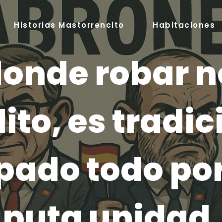
Historias Mastorrencito
Habitaciones
donde robar n
lito, es tradic
pado todo por
puta unidad.