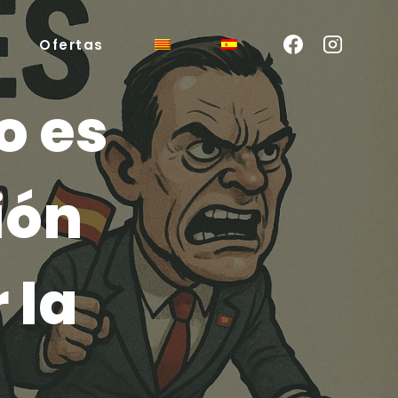
Ofertas
o es
ión
 la