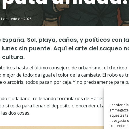
21 de junio de 2025
 España. Sol, playa, cañas, y políticos con
 lunes sin puente. Aquí el arte del saqueo n
 cultura.
tólicos hasta el último consejero de urbanismo, el choriceo
o mejor de todo: da igual el color de la camiseta. El robo es t
e o arcoíris, todos pasan por caja. Y no precisamente para p
rido ciudadano, rellenando formularios de Hacienda como u
o si te da para llenar el depósito o encender el aire acondi
Per oferir l
emmagatzema
 las dos cosas.
aquestes t
navegació o 
consentimen