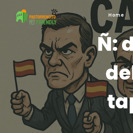
Home
Ñ: 
de
ta