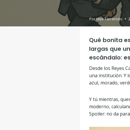
Por
Mas Torrencito
Qué bonita es
largas que un
escándalo: es
Desde los Reyes Ca
una institución. Y l
azul, morado, verd
Y tú mientras, que
moderno, calculand
Spoiler: no da para