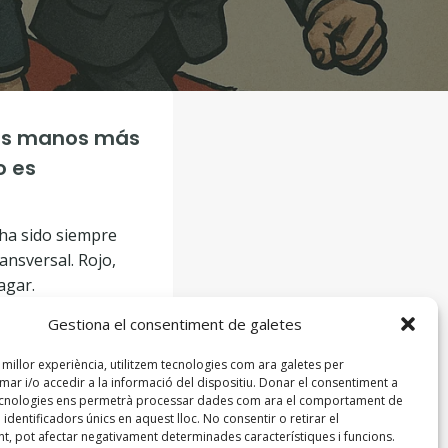
 las manos más
o es
 ha sido siempre
ransversal. Rojo,
agar.
Gestiona el consentiment de galetes
n buen esclavo
cionado este mes.
a millor experiència, utilitzem tecnologies com ara galetes per
r i/o accedir a la informació del dispositiu. Donar el consentiment a
ecnologies ens permetrà processar dades com ara el comportament de
identificadors únics en aquest lloc. No consentir o retirar el
t, pot afectar negativament determinades característiques i funcions.