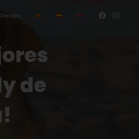
Ofertas
jores
ly de
a!