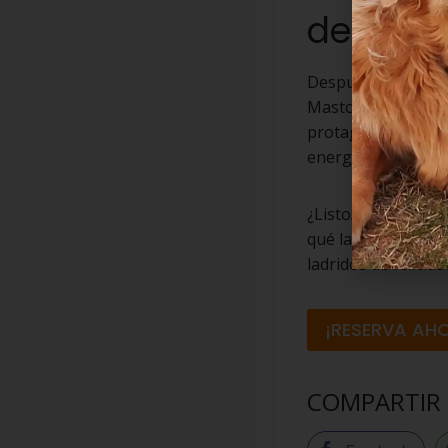
descans
Después de disfrut
Mastorrencito, tu
protagonistas. Con
energías para segu
¿Listo/a para vivi
qué la Costa Brava 
ladridos de felicid
¡RESERVA AHO
COMPARTIR