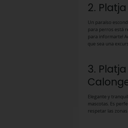
2. Platj
Un paraíso escondi
para perros está re
para informarte! Ad
que sea una excur
3. Platj
Calong
Elegante y tranqui
mascotas. Es perfe
respetar las zonas