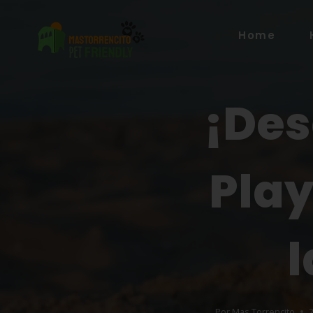
Home
¡Des
Play
l
Por
Mas Torrencito