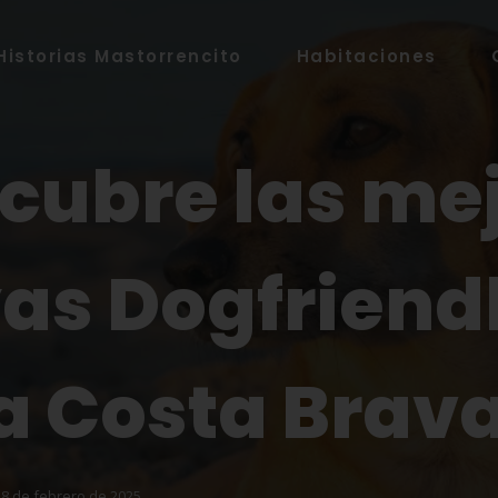
Historias Mastorrencito
Habitaciones
cubre las me
as Dogfriend
a Costa Brav
28 de febrero de 2025