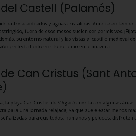
a del Castell (Palamós)
do entre acantilados y aguas cristalinas. Aunque en tempora
stringido, fuera de esos meses suelen ser permisivos. ¡Fíjate
emás, su entorno natural y las vistas al castillo medieval d
sión perfecta tanto en otoño como en primavera.
a de Can Cristus (Sant Ant
e)
la, la playa Can Cristus de S’Agaró cuenta con algunas áreas
cta para una jornada relajada, ya que suele estar menos mas
 señalizadas para que todos, humanos y peludos, disfrutemo