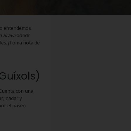
o entendemos
ta Brava
donde
bles. ¡Toma nota de
 Guíxols)
. Cuenta con una
r, nadar y
por el paseo