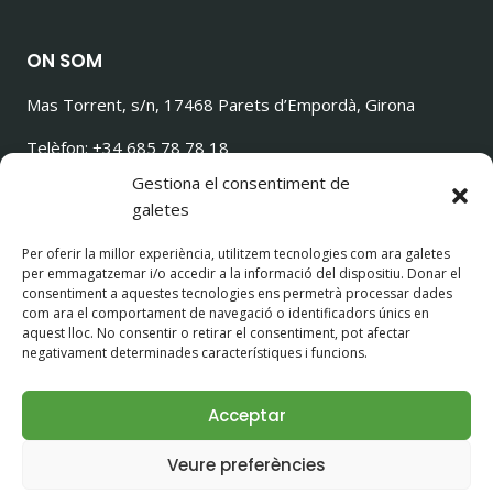
ON SOM
Mas Torrent, s/n, 17468 Parets d’Empordà, Girona
Telèfon: +34 685 78 78 18
ilovetorrencito@gmail.com
Gestiona el consentiment de
galetes
Per oferir la millor experiència, utilitzem tecnologies com ara galetes
per emmagatzemar i/o accedir a la informació del dispositiu. Donar el
SEGUEIX-NOS!
consentiment a aquestes tecnologies ens permetrà processar dades
com ara el comportament de navegació o identificadors únics en
aquest lloc. No consentir o retirar el consentiment, pot afectar
negativament determinades característiques i funcions.
Acceptar
© 2026 Casa Rural con Perros Girona - Mastorrencito
Veure preferències
Avís Legal
|
Política de Privacitat