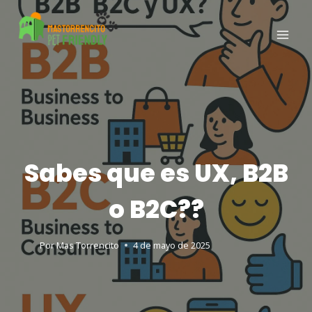
Sabes que es UX, B2B
o B2C??
Por
Mas Torrencito
4 de mayo de 2025