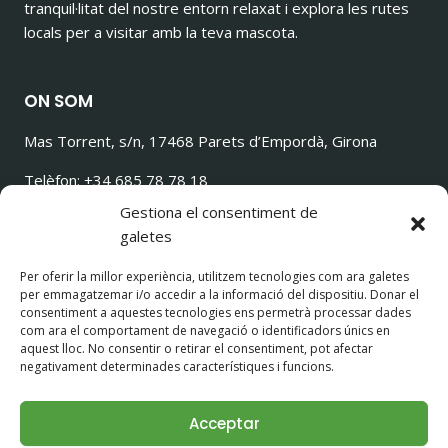
tranquil·litat del nostre entorn relaxat i explora les rutes
locals per a visitar amb la teva mascota.
ON SOM
Mas Torrent, s/n, 17468 Parets d’Empordà, Girona
Telèfon: +34 685 78 78 18
ilovetorrencito@gmail.com
Gestiona el consentiment de
galetes
Per oferir la millor experiència, utilitzem tecnologies com ara galetes
per emmagatzemar i/o accedir a la informació del dispositiu. Donar el
SEGUEIX-NOS!
consentiment a aquestes tecnologies ens permetrà processar dades
com ara el comportament de navegació o identificadors únics en
aquest lloc. No consentir o retirar el consentiment, pot afectar
negativament determinades característiques i funcions.
Acceptar
© 2026 Casa Rural con Perros Girona - Mastorrencito