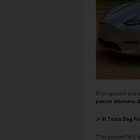
Et proposem una ide
pastor alemany d
🎉
El Tesla Dog Fr
T’ho pintem fàcil,