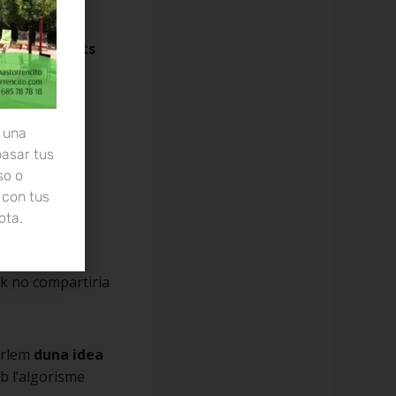
nima?
per a gossets
 una
pasar tus
so o
 con tus
ota.
ay baixet.
ok no compartiria
Parlem
duna idea
b l’algorisme