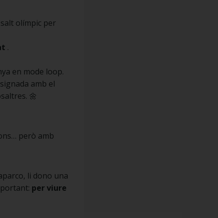
salt olímpic per
at
.
Enya en mode loop.
i signada amb el
altres. 🌼
 mons… però amb
’aparco, li dono una
mportant:
per viure