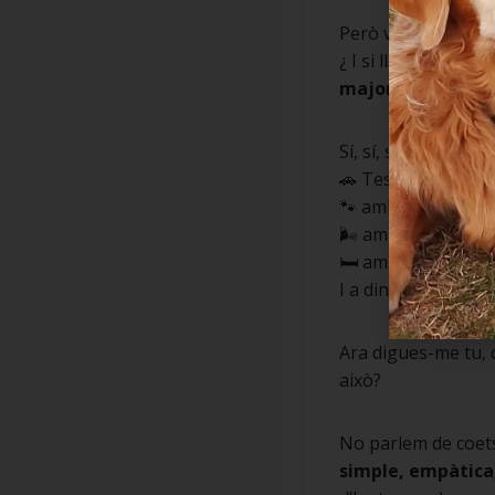
Però veurem… ¿ i s
¿ I si llancés alg
majors
?
Sí, sí, sona friqui,
🚗 Tesla Dog Friend
🐾 amb empremtes 
🌬 amb aire condic
🛏 amb llitet orto
I a dins, un golden
Ara digues-me tu, 
això?
No parlem de coets,
simple, empàtic