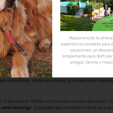
i, per una vegada, es marqués un gest senzill, bonic i amb à
una cosa tan aparentment insignificant com un
Tesla adaptat 
 ho sé. Però
imagina’t-ho
:
Mastorrencito te ofrece
ly Edition,
experiencia completa para 
serigrafiades,
vacaciones, un descan
ionat al maleter,
simplemente para disfrutar
pèdic i rampa automàtica…
amigos, familia y masc
 vellet abocant el musell per la finestreta mentre sona Coldpl
quin telenotícies, quina xarxa social, quina àvia amb Facebo
 ni de comprar Twitter, ni d’inventar cervells cibernètics. 
a, amb missatge
. D’aquelles que connecten amb el cor (i am