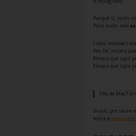
d’Instagram).
Perquè sí, molts od
Però molts més
es
I aquí, estimat Leo
Fes-ho, encara que
Encara que sigui pe
Encara que sigui per
Des de MasTorre
Si vols, pot veure 
entra a
www.masto