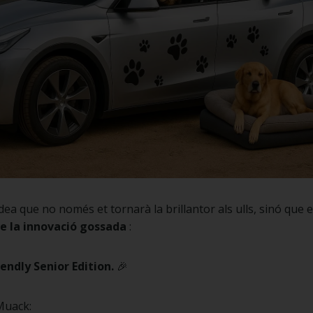
a que no només et tornarà la brillantor als ulls, sinó que e
e la innovació gossada
:
iendly Senior Edition.
🎉
 Muack: