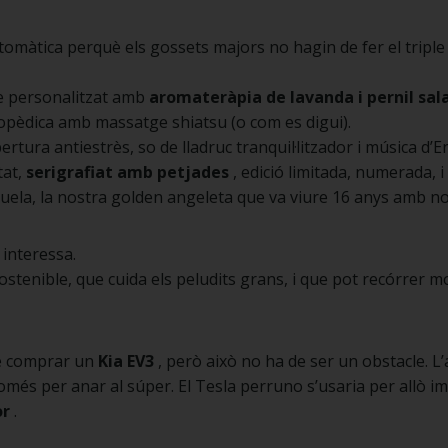
màtica perquè els gossets majors no hagin de fer el triple 
re personalitzat amb
aromateràpia de lavanda i pernil sal
topèdica amb massatge shiatsu (o com es digui).
rtura antiestrès, so de lladruc tranquil·litzador i música d’
tat,
serigrafiat amb petjades
, edició limitada, numerada, 
ela, la nostra golden angeleta que va viure 16 anys amb nos
interessa.
 sostenible, que cuida els peludits grans, i que pot recórrer
e comprar un
Kia EV3
, però això no ha de ser un obstacle. L
 només per anar al súper. El Tesla perruno s’usaria per allò i
or
.