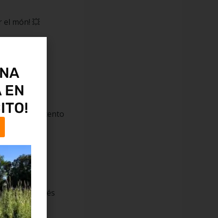
r el món! 💥
UNA
 EN
ITO!
 em dius i intento
!
REMTES
del ronyó: no és