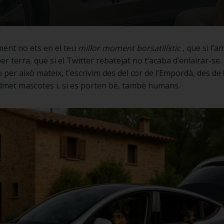
ent no ets en el teu
millor moment borsatilístic
, que si l’
 per terra, que si el Twitter rebatejat no t’acaba d’enlairar-se
ò per això mateix, t’escrivim des del cor de l’Empordà, des de
admet mascotes i, si es porten bé, també humans.