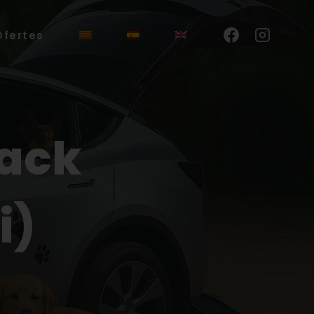
Ofertes
uack
i)