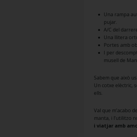
Una rampa auto
pujar.
A/C del darre
Una llitera or
Portes amb obe
I per descomp
musell de Manu
Sabem que això us 
Un cotxe elèctric,
ells.
Val que m’acabo d
manta, i l’utilitzo
i viatjar amb am