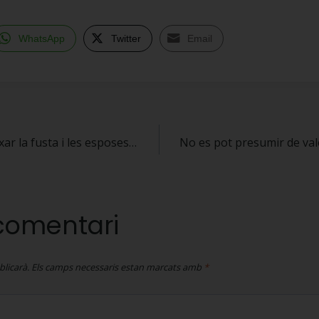
WhatsApp
Twitter
Email
xar la fusta i les esposes…
No es pot presumir de va
comentari
blicarà.
Els camps necessaris estan marcats amb
*