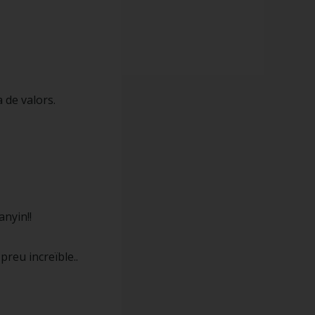
 de valors.
nyin!!
 preu increïble..