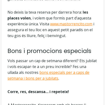
No deixis la teva reserva per darrera hora:
les
places volen
, i volem que formis part d’aquesta
experiència única. Visita
www.mastorrencito.com
i
assegura el teu lloc en aquest petit paradís on el
teu gos és lliure, feliç i benvingut.
Bons i promocions especials
Vols passar un cap de setmana diferent? Ets jubilat
i vols escapar-te a un preu increïble? Fes una
ullada als nostres
bons especials per a caps de
setmana i bons per a jubilats
.
Corre, res, descansa… i repeteix!
A Mastorrencito, t’esperem amb els braços (i