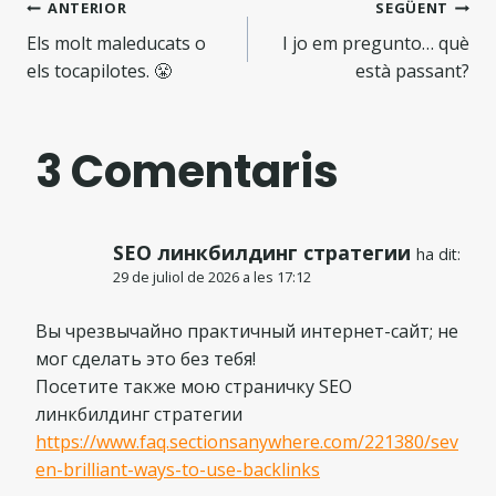
ANTERIOR
SEGÜENT
Els molt maleducats o
I jo em pregunto… què
els tocapilotes. 😤
està passant?
3 Comentaris
SEO линкбилдинг стратегии
ha dit:
29 de juliol de 2026 a les 17:12
Вы чрезвычайно практичный интернет-сайт; не
мог сделать это без тебя!
Посетите также мою страничку SEO
линкбилдинг стратегии
https://www.faq.sectionsanywhere.com/221380/sev
en-brilliant-ways-to-use-backlinks