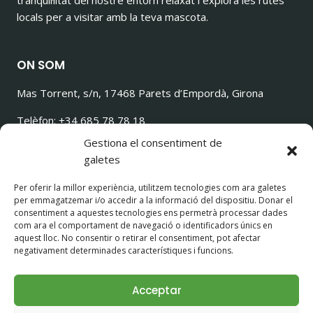
tranquil·litat del nostre entorn relaxat i explora les rutes
locals per a visitar amb la teva mascota.
ON SOM
Mas Torrent, s/n, 17468 Parets d’Empordà, Girona
Telèfon: +34 685 78 78 18
ilovetorrencito@gmail.com
Gestiona el consentiment de
galetes
Per oferir la millor experiència, utilitzem tecnologies com ara galetes
per emmagatzemar i/o accedir a la informació del dispositiu. Donar el
SEGUEIX-NOS!
consentiment a aquestes tecnologies ens permetrà processar dades
com ara el comportament de navegació o identificadors únics en
aquest lloc. No consentir o retirar el consentiment, pot afectar
negativament determinades característiques i funcions.
Acceptar
© 2026 Casa Rural con Perros Girona - Mastorrencito