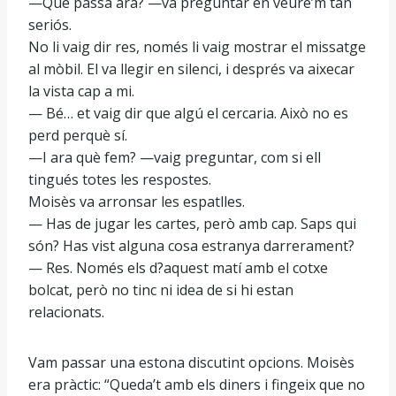
—Què passa ara? —va preguntar en veure’m tan
seriós.
No li vaig dir res, només li vaig mostrar el missatge
al mòbil. El va llegir en silenci, i després va aixecar
la vista cap a mi.
— Bé… et vaig dir que algú el cercaria. Això no es
perd perquè sí.
—I ara què fem? —vaig preguntar, com si ell
tingués totes les respostes.
Moisès va arronsar les espatlles.
— Has de jugar les cartes, però amb cap. Saps qui
són? Has vist alguna cosa estranya darrerament?
— Res. Només els d?aquest matí amb el cotxe
bolcat, però no tinc ni idea de si hi estan
relacionats.
Vam passar una estona discutint opcions. Moisès
era pràctic: “Queda’t amb els diners i fingeix que no