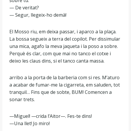
sobre tu.
— De veritat?
— Segur, llegeix-ho demà!
El Mosso riu, em deixa passar, i aparco a la plaça.
La bossa segueix a terra del copilot. Per dissimular
una mica, agafo la meva jaqueta i la poso a sobre.
Perquè és clar, com que mai no tanco el cotxe i
deixo les claus dins, si el tanco canta massa.
arribo a la porta de la barberia com si res. M’aturo
a acabar de fumar-me la cigarreta, em saluden, tot
tranquil… Fins que de sobte, BUM! Comencen a
sonar trets.
—Miguel! —crida l’Aitor—. Fes-te dins!
—Una llet! Jo miro!