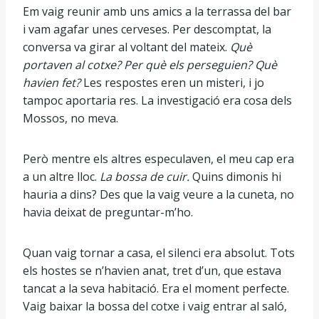
Em vaig reunir amb uns amics a la terrassa del bar
i vam agafar unes cerveses. Per descomptat, la
conversa va girar al voltant del mateix.
Què
portaven al cotxe? Per què els perseguien? Què
havien fet?
Les respostes eren un misteri, i jo
tampoc aportaria res. La investigació era cosa dels
Mossos, no meva.
Però mentre els altres especulaven, el meu cap era
a un altre lloc.
La bossa de cuir.
Quins dimonis hi
hauria a dins? Des que la vaig veure a la cuneta, no
havia deixat de preguntar-m’ho.
Quan vaig tornar a casa, el silenci era absolut. Tots
els hostes se n’havien anat, tret d’un, que estava
tancat a la seva habitació. Era el moment perfecte.
Vaig baixar la bossa del cotxe i vaig entrar al saló,