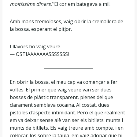
moltíssims diners?
El cor em bategava a mil.
Amb mans tremoloses, vaig obrir la cremallera de
la bossa, esperant el pitjor.
I llavors ho vaig veure.
— OSTIAAAAAAASSSSSSS!
En obrir la bossa, el meu cap va començar a fer
voltes. El primer que vaig veure van ser dues
bosses de plàstic transparent, plenes del que
clarament semblava cocaïna. Al costat, dues
pistoles d’aspecte intimidant. Però el que realment
em va deixar sense alè van ser els bitllets: munts i
munts de bitllets. Els vaig treure amb compte, i en
col·locar-los sobre la taula, em vaig adonar que hi