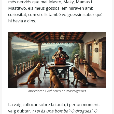
més nerviós que mai. Masto, Maky, Mamas i
Mastitwo, els meus gossos, em miraven amb
curiositat, com si ells també volguessin saber què
hi havia a dins.
anecdotes i vivències de mastogrenet
La vaig col·locar sobre la taula, i per un moment,
vaig dubtar.
¿ I si és una bomba? O drogues? O