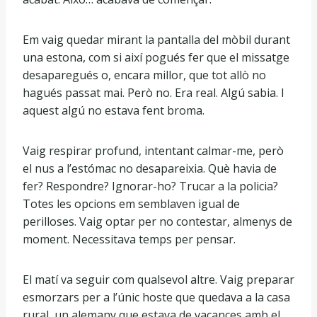
Em vaig quedar mirant la pantalla del mòbil durant
una estona, com si així pogués fer que el missatge
desaparegués o, encara millor, que tot allò no
hagués passat mai. Però no. Era real. Algú sabia. I
aquest algú no estava fent broma.
Vaig respirar profund, intentant calmar-me, però
el nus a l’estómac no desapareixia. Què havia de
fer? Respondre? Ignorar-ho? Trucar a la policia?
Totes les opcions em semblaven igual de
perilloses. Vaig optar per no contestar, almenys de
moment. Necessitava temps per pensar.
El matí va seguir com qualsevol altre. Vaig preparar
esmorzars per a l’únic hoste que quedava a la casa
rural, un alemany que estava de vacances amb el