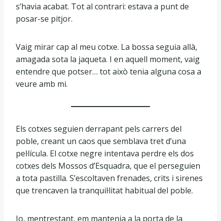
s’havia acabat. Tot al contrari: estava a punt de
posar-se pitjor.
Vaig mirar cap al meu cotxe. La bossa seguia allà,
amagada sota la jaqueta. I en aquell moment, vaig
entendre que potser… tot això tenia alguna cosa a
veure amb mi.
Els cotxes seguien derrapant pels carrers del
poble, creant un caos que semblava tret d’una
pel·lícula. El cotxe negre intentava perdre els dos
cotxes dels Mossos d’Esquadra, que el perseguien
a tota pastilla. S’escoltaven frenades, crits i sirenes
que trencaven la tranquil·litat habitual del poble.
Jo, mentrestant, em mantenia a la porta de la