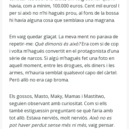
havia, com a mínim, 100.000 euros. Cent mil euros! I
per si això no n’hi hagués prou, al fons de la bossa
hi havia alguna cosa que semblava una magrana.
Em vaig quedar glaçat. La meva ment no parava de
repetir-me:
Què dimonis és això?
Era com si de cop
i volta m’hagués convertit en el protagonista d’una
sèrie de narcos. Si algú m’hagués fet una foto en
aquell moment, entre les drogues, els diners i les
armes, m’hauria semblat qualsevol capo del càrtel.
Però allò no era cap broma.
Els gossos, Masto, Maky, Mamas i Mastitwo,
seguien observant amb curiositat. Com si ells
també estiguessin preguntant-se què faria amb
tot allò. Estava nerviós, molt nerviós.
Això no es
pot haver perdut sense més ni més,
vaig pensar.