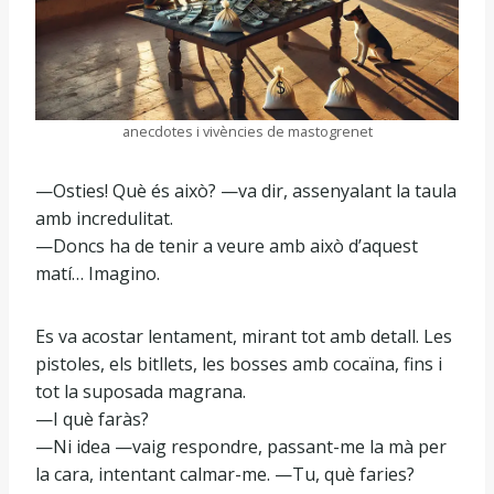
anecdotes i vivències de mastogrenet
—Osties! Què és això? —va dir, assenyalant la taula
amb incredulitat.
—Doncs ha de tenir a veure amb això d’aquest
matí… Imagino.
Es va acostar lentament, mirant tot amb detall. Les
pistoles, els bitllets, les bosses amb cocaïna, fins i
tot la suposada magrana.
—I què faràs?
—Ni idea —vaig respondre, passant-me la mà per
la cara, intentant calmar-me. —Tu, què faries?