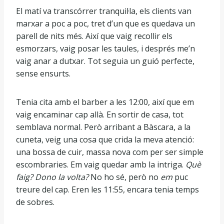
El matí va transcórrer tranquil·la, els clients van
marxar a poc a poc, tret d’un que es quedava un
parell de nits més. Així que vaig recollir els
esmorzars, vaig posar les taules, i després me’n
vaig anar a dutxar. Tot seguia un guió perfecte,
sense ensurts.
Tenia cita amb el barber a les 12:00, així que em
vaig encaminar cap allà. En sortir de casa, tot
semblava normal. Però arribant a Bàscara, a la
cuneta, veig una cosa que crida la meva atenció:
una bossa de cuir, massa nova com per ser simple
escombraries. Em vaig quedar amb la intriga.
Què
faig? Dono la volta?
No ho sé, però no
em
puc
treure del cap. Eren les 11:55, encara tenia temps
de sobres.