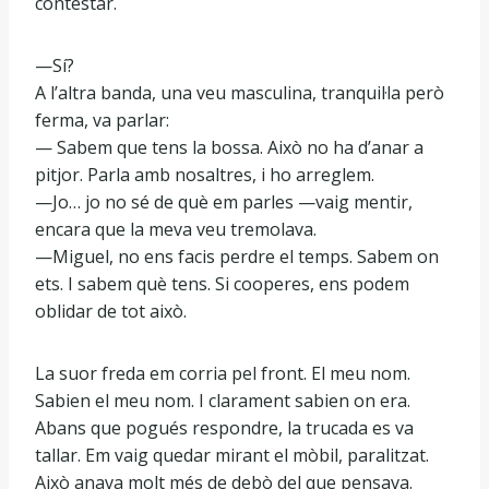
contestar.
—Sí?
A l’altra banda, una veu masculina, tranquil·la però
ferma, va parlar:
— Sabem que tens la bossa. Això no ha d’anar a
pitjor. Parla amb nosaltres, i ho arreglem.
—Jo… jo no sé de què em parles —vaig mentir,
encara que la meva veu tremolava.
—Miguel, no ens facis perdre el temps. Sabem on
ets. I sabem què tens. Si cooperes, ens podem
oblidar de tot això.
La suor freda em corria pel front. El meu nom.
Sabien el meu nom. I clarament sabien on era.
Abans que pogués respondre, la trucada es va
tallar. Em vaig quedar mirant el mòbil, paralitzat.
Això anava molt més de debò del que pensava.