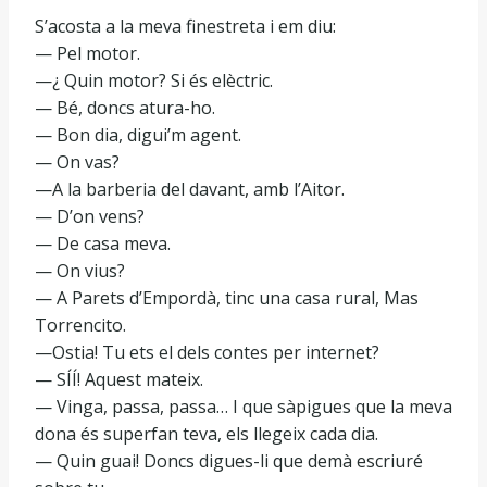
S’acosta a la meva finestreta i em diu:
— Pel motor.
—¿ Quin motor? Si és elèctric.
— Bé, doncs atura-ho.
— Bon dia, digui’m agent.
— On vas?
—A la barberia del davant, amb l’Aitor.
— D’on vens?
— De casa meva.
— On vius?
— A Parets d’Empordà, tinc una casa rural, Mas
Torrencito.
—Ostia! Tu ets el dels contes per internet?
— SÍÍ! Aquest mateix.
— Vinga, passa, passa… I que sàpigues que la meva
dona és superfan teva, els llegeix cada dia.
— Quin guai! Doncs digues-li que demà escriuré