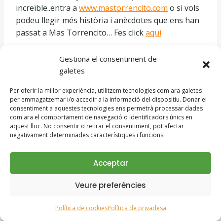
increïble..entra a
www.mastorrencito.com
o si vols
podeu llegir més història i anècdotes que ens han
passat a Mas Torrencito… Fes click
aquí
Gestiona el consentiment de
COMPARTIR
galetes
Facebook
WhatsApp
Twitter
Per oferir la millor experiència, utilitzem tecnologies com ara galetes
per emmagatzemar i/o accedir a la informació del dispositiu. Donar el
consentiment a aquestes tecnologies ens permetrà processar dades
Email
com ara el comportament de navegació o identificadors únics en
aquest lloc. No consentir o retirar el consentiment, pot afectar
negativament determinades característiques i funcions.
Acceptar
ANTERIOR
SEGÜENT
Alguna cosa rara està
Lucky, el cadell que va
Veure preferències
passant… by
trobar casa seva a
MasTorrencito
Mastorrencito
Política de cookies
Política de privadesa