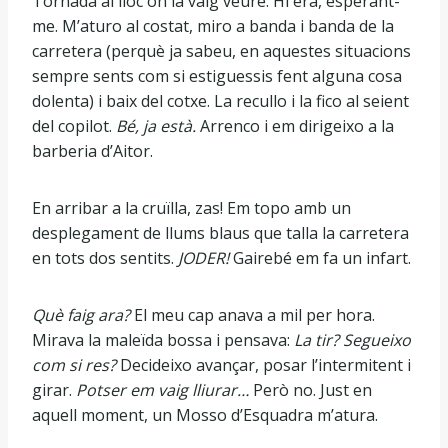
Tornada al lloc on la vaig veure. Hi era, esperant-
me. M’aturo al costat, miro a banda i banda de la
carretera (perquè ja sabeu, en aquestes situacions
sempre sents com si estiguessis fent alguna cosa
dolenta) i baix del cotxe. La recullo i la fico al seient
del copilot.
Bé, ja està.
Arrenco i em dirigeixo a la
barberia d’Aitor.
En arribar a la cruïlla, zas! Em topo amb un
desplegament de llums blaus que talla la carretera
en tots dos sentits.
JODER!
Gairebé em fa un infart.
Què faig ara?
El meu cap anava a mil per hora.
Mirava la maleïda bossa i pensava:
La tir? Segueixo
com si res?
Decideixo avançar, posar l’intermitent i
girar.
Potser em vaig lliurar…
Però no. Just en
aquell moment, un Mosso d’Esquadra m’atura.