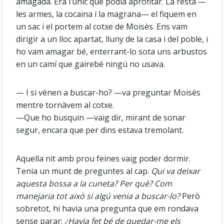
amagada. Era l’únic que podia aprofitar. La resta —
les armes, la cocaïna i la magrana— el fiquem en
un sac i el portem al cotxe de Moisès. Ens vam
dirigir a un lloc apartat, lluny de la casa i del poble, i
ho vam amagar bé, enterrant-lo sota uns arbustos
en un camí que gairebé ningú no usava.
— I si vénen a buscar-ho? —va preguntar Moisès
mentre tornàvem al cotxe.
—Que ho busquin —vaig dir, mirant de sonar
segur, encara que per dins estava tremolant.
Aquella nit amb prou feines vaig poder dormir.
Tenia un munt de preguntes al cap.
Qui va deixar
aquesta bossa a la cuneta? Per què? Com
manejaria tot això si algú venia a buscar-lo?
Però
sobretot, hi havia una pregunta que em rondava
sense parar:
¿Havia fet bé de quedar-me els