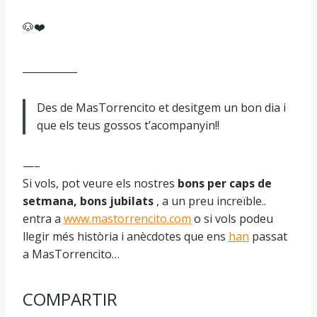
🐶❤️
___________
Des de MasTorrencito et desitgem un bon dia i
que els teus gossos t’acompanyin!!
—–
Si vols, pot veure els nostres
bons per caps de
setmana, bons jubilats
, a un preu increïble..
entra a
www.mastorrencito.com
o si vols podeu
llegir més història i anècdotes que ens
han
passat
a MasTorrencito…
COMPARTIR