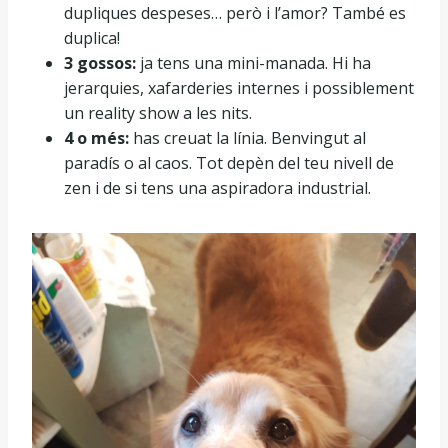
dupliques despeses… però i l’amor? També es
duplica!
3 gossos:
ja tens una mini-manada. Hi ha
jerarquies, xafarderies internes i possiblement
un reality show a les nits.
4 o més:
has creuat la línia. Benvingut al
paradís o al caos. Tot depèn del teu nivell de
zen i de si tens una aspiradora industrial.