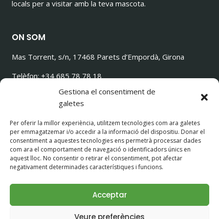
locals per a visitar amb la teva mascota.
ON SOM
Mas Torrent, s/n, 17468 Parets d’Empordà, Girona
Telèfon: +34 685 78 78 18
ilovetorrencito@gmail.com
Gestiona el consentiment de
galetes
Per oferir la millor experiència, utilitzem tecnologies com ara galetes
per emmagatzemar i/o accedir a la informació del dispositiu. Donar el
SEGUEIX-NOS!
consentiment a aquestes tecnologies ens permetrà processar dades
com ara el comportament de navegació o identificadors únics en
aquest lloc. No consentir o retirar el consentiment, pot afectar
negativament determinades característiques i funcions.
Acceptar
© 2026 Casa Rural con Perros Girona - Mastorrencito
Veure preferències