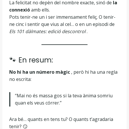
La felicitat no depèn del nombre exacte, sinó de
la
connexió
amb ells.
Pots tenir-ne un i ser immensament feliç. O tenir-
ne cinc i sentir que vius al cel… o en un episodi de
Els 101 dàlmates: edició descontrol
.
🐾 En resum:
No hi ha un número màgic
, però hi ha una regla
no escrita:
“Mai no és massa gos si la teva ànima somriu
quan els veus córrer.”
Ara bé… quants en tens tu? O quants t’agradaria
tenir? 😏