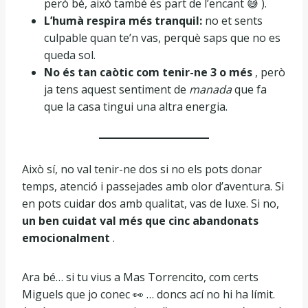
però bé, això també és part de l’encant 😅 ).
L’humà respira més tranquil:
no et sents
culpable quan te’n vas, perquè saps que no es
queda sol.
No és tan caòtic com tenir-ne 3 o més
, però
ja tens aquest sentiment de
manada
que fa
que la casa tingui una altra energia.
Això sí, no val tenir-ne dos si no els pots donar
temps, atenció i passejades amb olor d’aventura. Si
en pots cuidar dos amb qualitat, vas de luxe. Si no,
un ben cuidat val més que cinc abandonats
emocionalment
.
Ara bé… si tu vius a Mas Torrencito, com certs
Miguels que jo conec 👀 … doncs ací no hi ha límit.