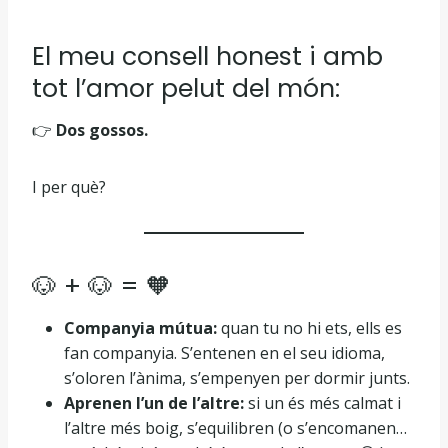
El meu consell honest i amb
tot l’amor pelut del món:
👉
Dos gossos.
I per què?
🐶 + 🐶 = 🧡
Companyia mútua:
quan tu no hi ets, ells es
fan companyia. S’entenen en el seu idioma,
s’oloren l’ànima, s’empenyen per dormir junts.
Aprenen l’un de l’altre:
si un és més calmat i
l’altre més boig, s’equilibren (o s’encomanen…