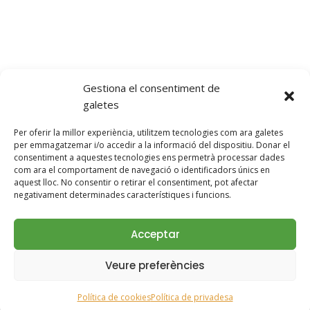
ON SOM
Mas Torrent, s/n, 17468 Parets d’Empordà, Girona
Telèfon: +34 685 78 78 18
ilovetorrencito@gmail.com
Gestiona el consentiment de
galetes
Per oferir la millor experiència, utilitzem tecnologies com ara galetes
per emmagatzemar i/o accedir a la informació del dispositiu. Donar el
SEGUEIX-NOS!
consentiment a aquestes tecnologies ens permetrà processar dades
com ara el comportament de navegació o identificadors únics en
aquest lloc. No consentir o retirar el consentiment, pot afectar
negativament determinades característiques i funcions.
Acceptar
© 2026 Casa Rural con Perros Girona - Mastorrencito
Veure preferències
Avís Legal
|
Política de Privacitat
Política de cookies
Política de privadesa