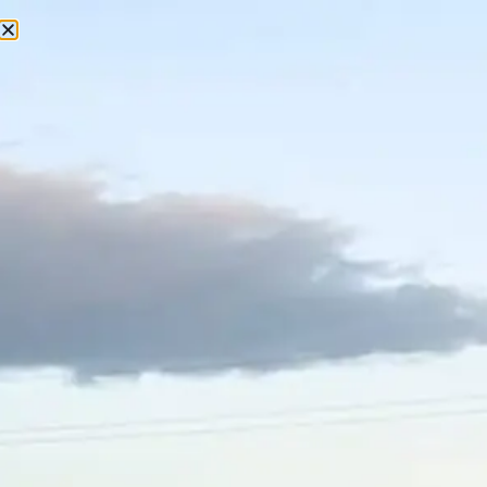
Tauró Booking.com
by MasTorrencito
Per
Mas Torrencito
31 de maig de 2025