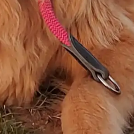
allotjaments tenen preus més barats a la seva web
que a Booking. Comproveu-ho. Mireu-ho. I si no ho
feu, almenys sigueu conscients que esteu
engreixant les butxaques de les de sempre… i
empobrint les de sempre.
I compte: entenc que els grans hotels o cadenes
usin Booking. Segurament tenen acords diferents
que no paguen aquest 17% de comissió.
Us poso un exemple real: a un amic meu que s?
acaba de jubilar, els seus companys li van regalar
un xec de viatge. Ell va trucar a El Corte Inglés per
bescanviar – ho i va demanar venir
al meu
allotjament
. I què va fer l?agència? Va reservar per
Booking. Ni em van trucar. Ni es van posar en
contacte amb mi directament. Res.