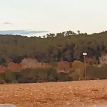
Sí, una altra vegada amb Booking… i no, no és
per bé
Ho sé, ja he parlat malament de Booking.com
altres vegades… i ho continuaré fent. Perquè
encara que em foti reconèixer-ho:
els necessito
. I
això és el pitjor. Perquè encara que no sigui
coherent, si no ets a Booking, perds reserves. Així
de simple. No n’hi ha més.
I empassem. Empassam comissions abusives.
Empassam condicions desiguals. Empassem que t
“espremin fins a l” últim euro, encara que tinguis la
teva pròpia web, sense comissions, amb preus més