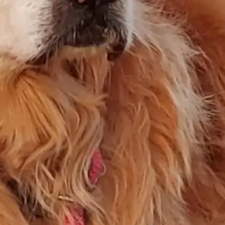
I per què? Per pura comoditat.
Perquè la majoria de la gent prefereix no fer ni una
trucada. Ni entrar a la web de l’allotjament. Perquè
sí, és més fàcil ficar dates a Booking i llest. I ho
entenc, de debò, si estàs de pas, al mig d’una ruta, i
necessites una mica ràpid. D’acord, compro aquest
escenari.
Però per a les vacances d’estiu? Setmana Santa?
Un pont que fa setmanes que planejes? De debò
no pots dedicar un minut a mirar si aquest
allotjament té la seva pròpia web? A trucar
directament si és un lloc petit?
Perquè us ho dic, com Jesucrist: el 95% dels