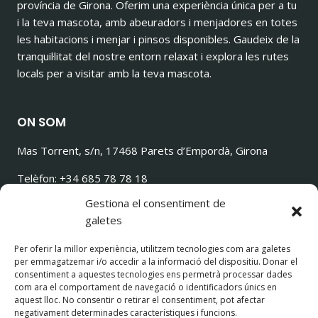
província de Girona. Oferim una experiència única per a tu
i la teva mascota, amb abeuradors i menjadores en totes
les habitacions i menjar i pinsos disponibles. Gaudeix de la
tranquil·litat del nostre entorn relaxat i explora les rutes
locals per a visitar amb la teva mascota.
ON SOM
Mas Torrent, s/n, 17468 Parets d’Empordà, Girona
Telèfon: +34 685 78 78 18
ilovetorrencito@gmail.com
Gestiona el consentiment de
galetes
Per oferir la millor experiència, utilitzem tecnologies com ara galetes
per emmagatzemar i/o accedir a la informació del dispositiu. Donar el
SEGUEIX-NOS!
consentiment a aquestes tecnologies ens permetrà processar dades
com ara el comportament de navegació o identificadors únics en
aquest lloc. No consentir o retirar el consentiment, pot afectar
negativament determinades característiques i funcions.