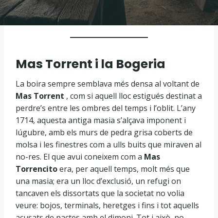
Mas Torrent i la Bogeria
La boira sempre semblava més densa al voltant de
Mas Torrent
, com si aquell lloc estigués destinat a
perdre’s entre les ombres del temps i l’oblit. L’any
1714, aquesta antiga masia s’alçava imponent i
lúgubre, amb els murs de pedra grisa coberts de
molsa i les finestres com a ulls buits que miraven al
no-res. El que avui coneixem com a
Mas
Torrencito
era, per aquell temps, molt més que
una masia; era un lloc d’exclusió, un refugi on
tancaven els dissortats que la societat no volia
veure: bojos, terminals, heretges i fins i tot aquells
acusats de pactes amb el dimoni. Tot i això, no