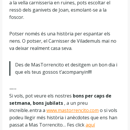
a la vella carnisseria en ruïnes, pots escoltar el
ressò dels ganivets de Joan, esmolant-se a la
foscor.
Potser només és una història per espantar els
nens. O potser, el Carnisser de Vilademuls mai no
va deixar realment casa seva.
Des de MasTorrencito et desitgem un bon dia i
que els teus gossos t’acompanyin!!!!
—–
Si vols, pot veure els nostres
bons per caps de
setmana, bons jubilats
, a un preu
increïble..entra a
www.mastorrencito.com
o si vols
podeu llegir més història i anècdotes que ens han
passat a Mas Torrencito… Fes click
aquí