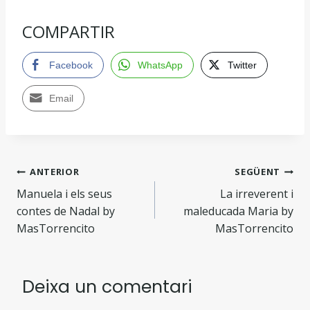
COMPARTIR
Facebook
WhatsApp
Twitter
Email
ANTERIOR
SEGÜENT
Manuela i els seus
La irreverent i
contes de Nadal by
maleducada Maria by
MasTorrencito
MasTorrencito
Deixa un comentari