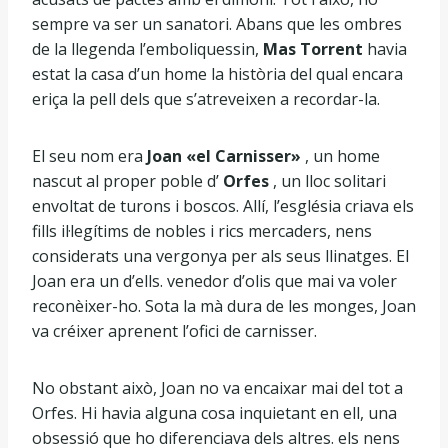
sempre va ser un sanatori. Abans que les ombres
de la llegenda l’emboliquessin,
Mas Torrent
havia
estat la casa d’un home la història del qual encara
eriça la pell dels que s’atreveixen a recordar-la.
El seu nom era
Joan «el Carnisser»
, un home
nascut al proper poble d’
Orfes
, un lloc solitari
envoltat de turons i boscos. Allí, l’església criava els
fills il·legítims de nobles i rics mercaders, nens
considerats una vergonya per als seus llinatges. El
Joan era un d’ells. venedor d’olis que mai va voler
reconèixer-ho. Sota la mà dura de les monges, Joan
va créixer aprenent l’ofici de carnisser.
No obstant això, Joan no va encaixar mai del tot a
Orfes. Hi havia alguna cosa inquietant en ell, una
obsessió que ho diferenciava dels altres. els nens