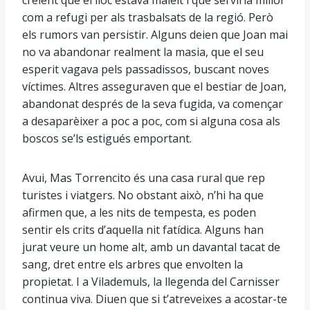
creient que el lloc estava maleït i que serviria millor
com a refugi per als trasbalsats de la regió. Però
els rumors van persistir. Alguns deien que Joan mai
no va abandonar realment la masia, que el seu
esperit vagava pels passadissos, buscant noves
víctimes. Altres asseguraven que el bestiar de Joan,
abandonat després de la seva fugida, va començar
a desaparèixer a poc a poc, com si alguna cosa als
boscos se’ls estigués emportant.
Avui, Mas Torrencito és una casa rural que rep
turistes i viatgers. No obstant això, n’hi ha que
afirmen que, a les nits de tempesta, es poden
sentir els crits d’aquella nit fatídica. Alguns han
jurat veure un home alt, amb un davantal tacat de
sang, dret entre els arbres que envolten la
propietat. I a Vilademuls, la llegenda del Carnisser
continua viva. Diuen que si t’atreveixes a acostar-te