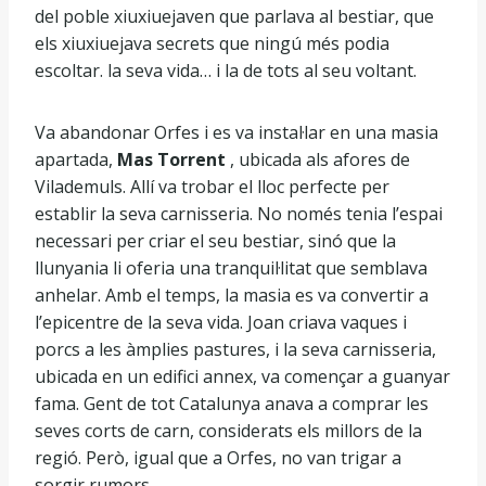
del poble xiuxiuejaven que parlava al bestiar, que
els xiuxiuejava secrets que ningú més podia
escoltar. la seva vida… i la de tots al seu voltant.
Va abandonar Orfes i es va instal·lar en una masia
apartada,
Mas Torrent
, ubicada als afores de
Vilademuls. Allí va trobar el lloc perfecte per
establir la seva carnisseria. No només tenia l’espai
necessari per criar el seu bestiar, sinó que la
llunyania li oferia una tranquil·litat que semblava
anhelar. Amb el temps, la masia es va convertir a
l’epicentre de la seva vida. Joan criava vaques i
porcs a les àmplies pastures, i la seva carnisseria,
ubicada en un edifici annex, va començar a guanyar
fama. Gent de tot Catalunya anava a comprar les
seves corts de carn, considerats els millors de la
regió. Però, igual que a Orfes, no van trigar a
sorgir rumors.