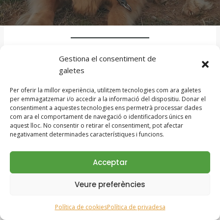
Gestiona el consentiment de
En un racó màgic de
galetes
l’Empordà, envoltat d’oliveres i
Per oferir la millor experiència, utilitzem tecnologies com ara galetes
vinyes, hi ha Mas Torrencito,
per emmagatzemar i/o accedir a la informació del dispositiu. Donar el
una llar única on les mascotes
consentiment a aquestes tecnologies ens permetrà processar dades
com ara el comportament de navegació o identificadors únics en
són les veritables
aquest lloc. No consentir o retirar el consentiment, pot afectar
negativament determinades característiques i funcions.
protagonistes i les persones
són les convidades. Manuela i
Acceptar
els seus contes de Nadal by
Veure preferències
MasTorrencito
Política de cookies
Política de privadesa
Entre totes les històries que van néixer en aquest