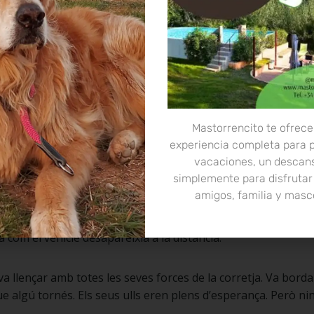
ngú no el cuida i està destruint el pati —va dir a la seva d
ell? —va preguntar ella, incòmoda.
y.
 cotxe. El gosset, emocionat per sortir de casa, movia la cu
Mastorrencito te ofrece
ejar per fi, va pensar. Dani, en canvi, ni tan sols va sortir d
experiencia completa para 
.
vacaciones, un descan
simplemente para disfrutar
amigos, familia y masc
r fins a un camí solitari al mig del bosc. Allà, el pare va esta
. Va lligar la corretja al tronc i, sense mirar-lo, va tornar al
 com el vehicle desapareixia a la distància.
va llençar amb totes les seves forces de la corretja. Va borda
e algú tornés. Els seus ulls eren plens d’esperança. Però ni