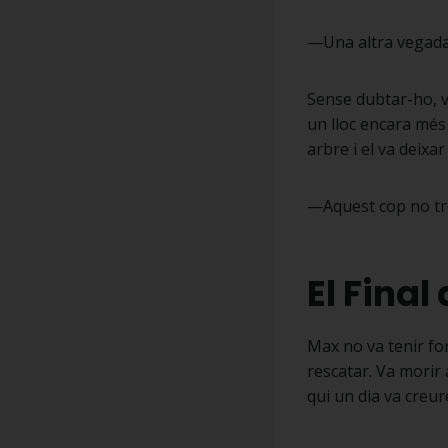
—Una altra vegada
Sense dubtar-ho, v
un lloc encara més a
arbre i el va deixar 
—Aquest cop no tro
El Final
Max no va tenir for
rescatar. Va morir 
qui un dia va creur