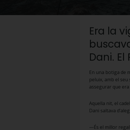
Era la v
buscava 
Dani. E
En una botiga de ma
peluix, amb el seu 
assegurar que era “
Aquella nit, el cade
Dani saltava d’ale
—És el millor regal