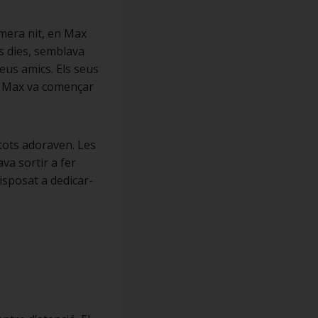
rimera nit, en Max
rs dies, semblava
eus amics. Els seus
en Max va començar
tots adoraven. Les
a sortir a fer
disposat a dedicar-