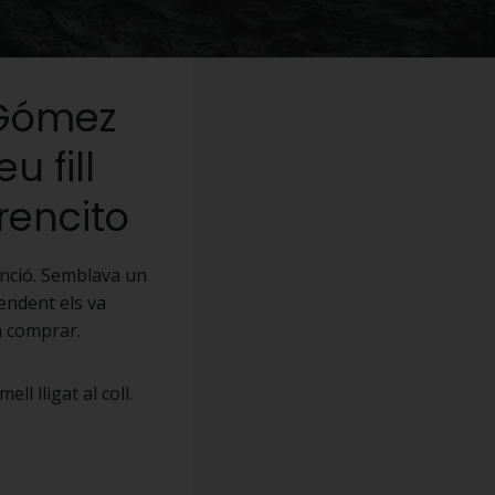
a Gómez
u fill
rencito
tenció. Semblava un
pendent els va
n comprar.
ll lligat al coll.