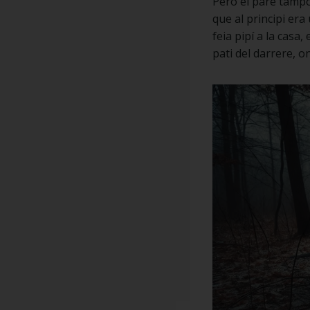
Però el pare tampoc
que al principi era
feia pipí a la casa
pati del darrere, o