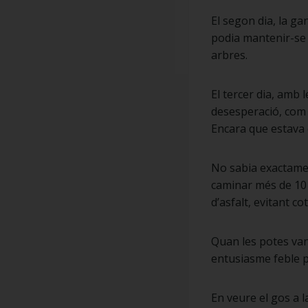
El segon dia, la ga
podia mantenir-se d
arbres.
El tercer dia, amb
desesperació, com s
Encara que estava 
No sabia exactamen
caminar més de 10 
d’asfalt, evitant c
Quan les potes van
entusiasme feble pe
En veure el gos a 