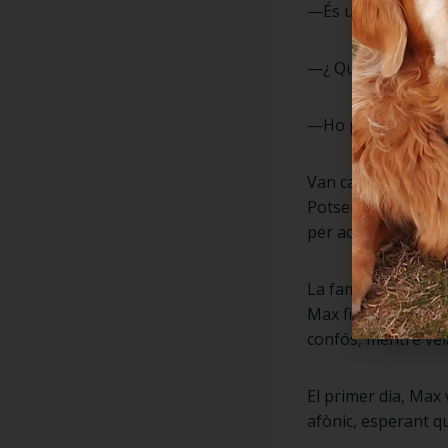
—És un problema. Ni
—¿ Què farem amb 
—Ho portarem llun
Van carregar Max al
Potser anava a pass
per acomiadar-se’n
La família va condui
Max fins a un arbre
confós, mentre veia
El primer dia, Max 
afònic, esperant qu