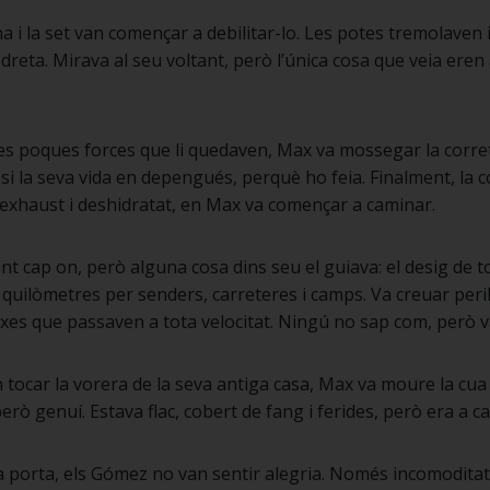
na i la set van començar a debilitar-lo. Les potes tremolaven
reta. Mirava al seu voltant, però l’única cosa que veia eren
 les poques forces que li quedaven, Max va mossegar la corret
i la seva vida en depengués, perquè ho feia. Finalment, la co
exhaust i deshidratat, en Max va començar a caminar.
t cap on, però alguna cosa dins seu el guiava: el desig de t
quilòmetres per senders, carreteres i camps. Va creuar peri
otxes que passaven a tota velocitat. Ningú no sap com, però v
 tocar la vorera de la seva antiga casa, Max va moure la cu
rò genuí. Estava flac, cobert de fang i ferides, però era a ca
la porta, els Gómez no van sentir alegria. Només incomoditat