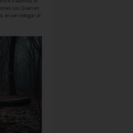
ntre d’atenció. El
tones sol. Quan es
t, el van relegar al