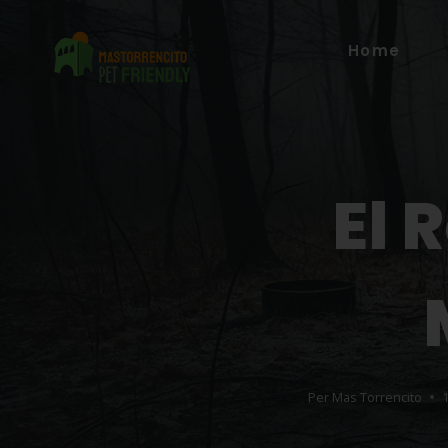
Home
El 
Per
Mas Torrencito