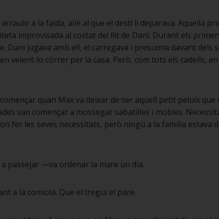
a arraulir a la falda, aliè al que el destí li deparava. Aquella p
iteta improvisada al costat del llit de Dani. Durant els prime
e. Dani jugava amb ell, el carregava i presumia davant dels s
n veient-lo córrer per la casa. Però, com tots els cadells, 
començar quan Max va deixar de ser aquell petit peluix que 
des van començar a mossegar sabatilles i mobles. Necessitav
 on fer les seves necessitats, però ningú a la família estava 
 a passejar —va ordenar la mare un dia.
ant a la consola. Que el tregui el pare.