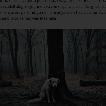
 no el treia. A poc a poc, en Max va anar deixant de ser el ce
 un cadell alegre i juganer, va començar a passar llargues es
, el renyaven, però ningú no li ensenyava on havia d’anar. Avia
n amb prou feines veia la família.