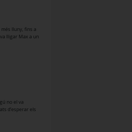
més lluny, fins a
 va lligar Max a un
gú no el va
ats d’esperar els