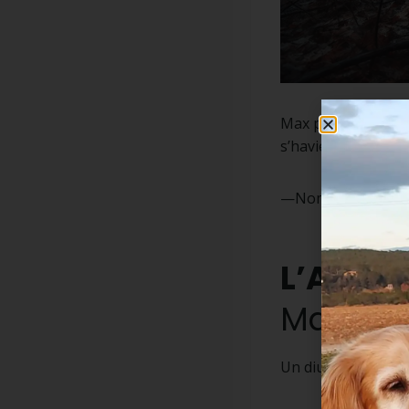
Max plorava a les 
s’havien acostumat
—Només és un gos 
L’Aban
MasTorr
Un diumenge qualse