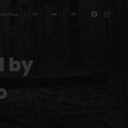
Ofertes
l by
o