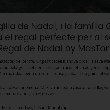
igília de Nadal, i la famíli
el regal perfecte per al se
l Regal de Nadal by MasTor
scotes del centre, un petit cadell blanc va cridar la seva a
suau pelatge i ullets brillants que transmetien dolçor. El de
la raça ideal per a un nen”, i sense pensar-s’ho gaire, el va
ll, a qui van anomenar Max, va arribar a casa amb un llaç verme
gria mentre abraçava el gosset.
 de tots! —cridava, besant Max al cap.