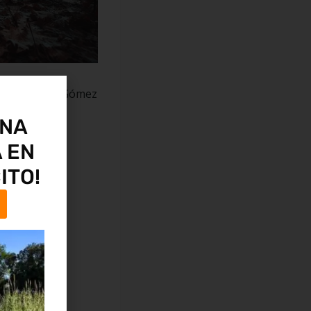
rar. Però els Gómez
UNA
 EN
ITO!
s a casa.