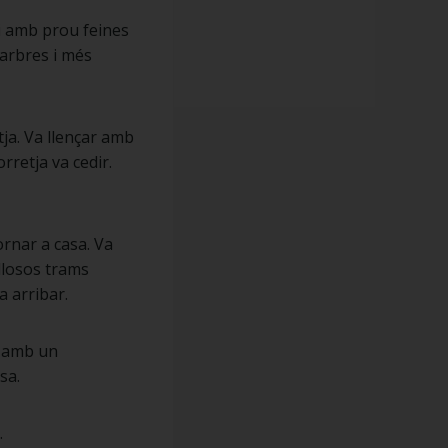
 i amb prou feines
 arbres i més
ja. Va llençar amb
rretja va cedir.
ornar a casa. Va
llosos trams
a arribar.
a amb un
sa.
.