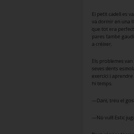
El petit cadell es v
va dormir en una ll
que tot era perfect
pares també gaudie
a créixer.
Els problemes van 
seves dents esmola
exercici i aprendre
hi temps.
—Dani, treu el gos
—No vull! Estic jug