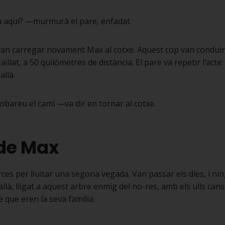
 aquí? —murmurà el pare, enfadat.
an carregar novament Max al cotxe. Aquest cop van conduir 
ïllat, a 50 quilòmetres de distància. El pare va repetir l’acte:
allà.
bareu el camí —va dir en tornar al cotxe.
 de Max
ces per lluitar una segona vegada. Van passar els dies, i nin
allà, lligat a aquest arbre enmig del no-res, amb els ulls cans
e que eren la seva família.