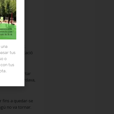
ona.
a sense parar.
 una
e la seva habitació
pasar tus
so o
 con tus
ota.
cionar i va portar
 cotxe. Max bordava,
r fins a quedar-se
ngú no va tornar.