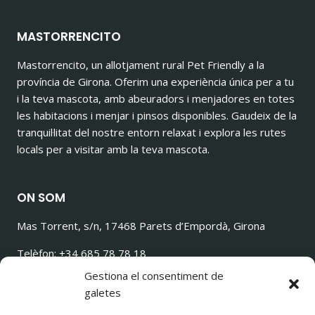
MASTORRENCITO
Mastorrencito, un allotjament rural Pet Friendly a la
província de Girona. Oferim una experiència única per a tu
i la teva mascota, amb abeuradors i menjadores en totes
les habitacions i menjar i pinsos disponibles. Gaudeix de la
tranquil·litat del nostre entorn relaxat i explora les rutes
locals per a visitar amb la teva mascota.
ON SOM
Mas Torrent, s/n, 17468 Parets d’Empordà, Girona
Telèfon: +34 685 78 78 18
ilovetorrencito@gmail.com
Gestiona el consentiment de
galetes