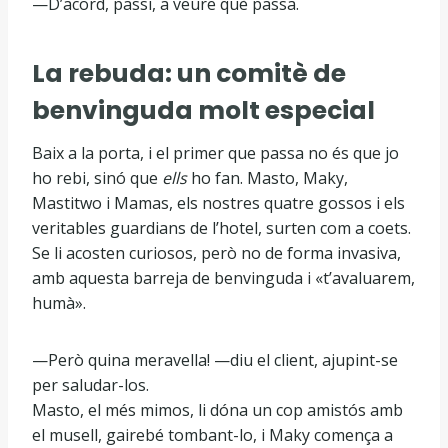
—D’acord, passi, a veure què passa.
La rebuda: un comitè de
benvinguda molt especial
Baix a la porta, i el primer que passa no és que jo
ho rebi, sinó que
ells
ho fan. Masto, Maky,
Mastitwo i Mamas, els nostres quatre gossos i els
veritables guardians de l’hotel, surten com a coets.
Se li acosten curiosos, però no de forma invasiva,
amb aquesta barreja de benvinguda i «t’avaluarem,
humà».
—Però quina meravella! —diu el client, ajupint-se
per saludar-los.
Masto, el més mimos, li dóna un cop amistós amb
el musell, gairebé tombant-lo, i Maky comença a