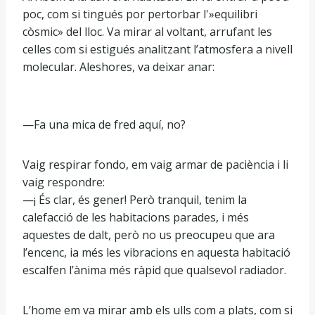
poc, com si tingués por pertorbar l'»equilibri
còsmic» del lloc. Va mirar al voltant, arrufant les
celles com si estigués analitzant l’atmosfera a nivell
molecular. Aleshores, va deixar anar:
—Fa una mica de fred aquí, no?
Vaig respirar fondo, em vaig armar de paciència i li
vaig respondre:
—¡ És clar, és gener! Però tranquil, tenim la
calefacció de les habitacions parades, i més
aquestes de dalt, però no us preocupeu que ara
l’encenc, ia més les vibracions en aquesta habitació
escalfen l’ànima més ràpid que qualsevol radiador.
L’home em va mirar amb els ulls com a plats, com si