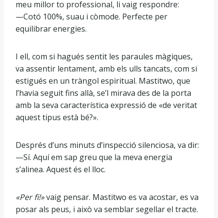
meu millor to professional, li vaig respondre:
—Cotó 100%, suau i còmode. Perfecte per
equilibrar energies.
I ell, com si hagués sentit les paraules màgiques,
va assentir lentament, amb els ulls tancats, com si
estigués en un tràngol espiritual. Mastitwo, que
l’havia seguit fins allà, se’l mirava des de la porta
amb la seva característica expressió de «de veritat
aquest tipus està bé?».
Després d’uns minuts d’inspecció silenciosa, va dir:
—Sí. Aquí em sap greu que la meva energia
s’alinea. Aquest és el lloc.
«Per fi!»
vaig pensar. Mastitwo es va acostar, es va
posar als peus, i això va semblar segellar el tracte.