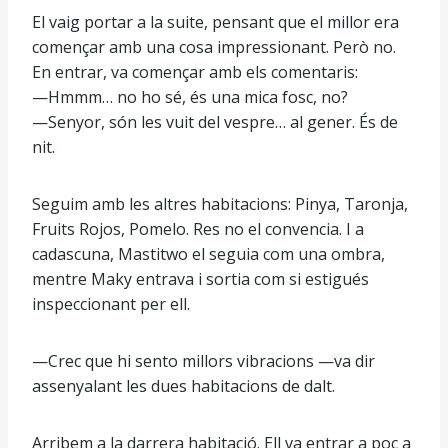
El vaig portar a la suite, pensant que el millor era
començar amb una cosa impressionant. Però no.
En entrar, va començar amb els comentaris:
—Hmmm… no ho sé, és una mica fosc, no?
—Senyor, són les vuit del vespre… al gener. És de
nit.
Seguim amb les altres habitacions: Pinya, Taronja,
Fruits Rojos, Pomelo. Res no el convencia. I a
cadascuna, Mastitwo el seguia com una ombra,
mentre Maky entrava i sortia com si estigués
inspeccionant per ell.
—Crec que hi sento millors vibracions —va dir
assenyalant les dues habitacions de dalt.
Arribem a la darrera habitació. Ell va entrar a poc a