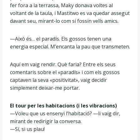
fer fora a la terrassa, Maky donava voltes al
voltant de la taula, i Mastitwo es va quedar assegut
davant seu, mirant-lo com si fossin vells amics.
—Això és… el paradís. Els gossos tenen una
energia especial. M’encanta la pau que transmeten.
Aquí em vaig rendir. Què faria? Entre els seus
comentaris sobre el «paradís» i com els gossos
captaven la seva «positivitat», vaig decidir
simplement deixar-me portar.
El tour per les habitacions (i les vibracions)
—Voleu que us ensenyi l’habitació? —li vaig dir,
mirant de redirigir la conversa.
—Sí, si us plau!