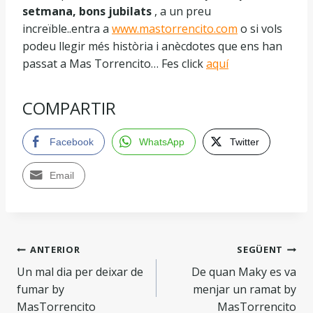
setmana, bons jubilats
, a un preu
increïble..entra a
www.mastorrencito.com
o si vols
podeu llegir més història i anècdotes que ens han
passat a Mas Torrencito… Fes click
aquí
COMPARTIR
Facebook
WhatsApp
Twitter
Email
ANTERIOR
SEGÜENT
Un mal dia per deixar de
De quan Maky es va
fumar by
menjar un ramat by
MasTorrencito
MasTorrencito